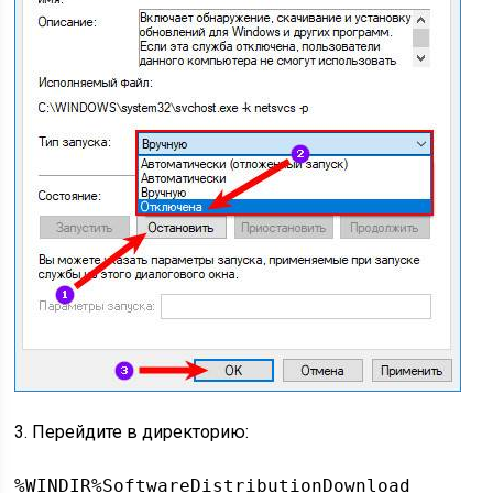
3. Перейдите в директорию:
%WINDIR%SoftwareDistributionDownload