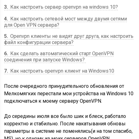
3
Как настроить сервер openvpn на windows 10?
4
Как настроить сетевой мост между двумя сетями
для Open VPN сервера?
5
Openvpn клиенты не видят друг друга, как настроить
файл конфигурации сервера?
6
Как сделать автоматический старт OpenVPN
соединения при запуске Windows?
7
Как настроить openvpn клиент на Windows10
После очередного принудительного обновления от
Мелкомягких перестали мои устройства на Windows 10
подключаться к моему серверу OpenVPN.
До середины июля все было шик и блеск, работало
корректно и стабильно. После накатывания обновы
параметры в системе не поменялись(и на том спасибо,
MS), но к одному из моих серверов OpenVPN