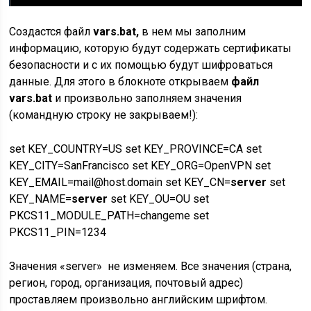
Создастся файл
vars.bat,
в нем мы заполним
информацию, которую будут содержать сертификаты
безопасности и с их помощью будут шифроваться
данные. Для этого в блокноте открываем
файл
vars.bat
и произвольно заполняем значения
(командную строку не закрываем!):
set KEY_COUNTRY=US set KEY_PROVINCE=CA set
KEY_CITY=SanFrancisco set KEY_ORG=OpenVPN set
KEY_EMAIL=mail@host.domain set KEY_CN=
server
set
KEY_NAME=
server
set KEY_OU=OU set
PKCS11_MODULE_PATH=changeme set
PKCS11_PIN=1234
Значения «server» не изменяем. Все значения (страна,
регион, город, организация, почтовый адрес)
проставляем произвольно английским шрифтом.