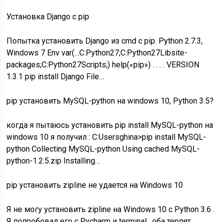
Установка Django с pip
Попытка установить Django из cmd с pip. Python 2.7.3,
Windows 7 Env var(…C:Python27;C:Python27Libsite-
packages;C:Python27Scripts;) help(«pip») . . . . VERSION
1.3.1 pip install Django File…
pip установить MySQL-python на windows 10, Python 3.5?
когда я пытаюсь установить pip install MySQL-python на
windows 10 я получил : C:Usersghina>pip install MySQL-
python Collecting MySQL-python Using cached MySQL-
python-1.2.5.zip Installing…
pip установить zipline не удается на Windows 10
Я не могу установить zipline на Windows 10 с Python 3.6 .
Я попробовал его с Pycharm и terminal , оба терпят