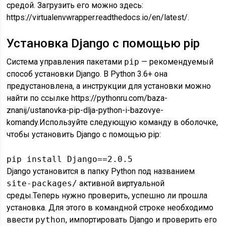
средой. Загрузить его можно здесь:
https://virtualenvwrapper.readthedocs.io/en/latest/.
Установка Django с помощью pip
Система управления пакетами
pip
— рекомендуемый
способ установки Django. В Python 3.6+ она
предустановлена, а инструкции для установки можно
найти по ссылке https://pythonru.com/baza-
znanij/ustanovka-pip-dlja-python-i-bazovye-
komandy.Используйте следующую команду в оболочке,
чтобы установить Django с помощью pip:
pip install Django==2.0.5 
Django установится в папку Python под названием
site-packages/
активной виртуальной
среды.Теперь нужно проверить, успешно ли прошла
установка. Для этого в командной строке необходимо
ввести
python
, импортировать Django и проверить его