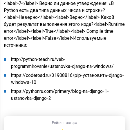
<label>7</label> Верно ли данное утверждение: «В
Python есть два типа данных: числа и строки»?
<label>Неверно</label><label>Верно</label> Какой
будет результат выполнения этого кода?<label>Runtime
error</label><label>True</label><label> Compile time
error</label><label>False</label>
Используемые
источники:
http://python-teach.ru/veb-
programmirovanie/ustanovka-django-na-windows/
https://coderoad.ru/31908816/pip-установить-django-
windows-10
https://pythonru.com/primery/blog-na-django-1-
ustanovka-django-2
Рейтинг автора