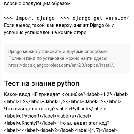
версию следующим образом:
>>
>
import
 django  
>>
>
 django
.
get_version
(
)
Если вывод такой, как вверху, значит Django был
успешно установлен на компьютере:
Django можно установить и другими способами.
Полный гайд по установке можно найти здесь:
https://docs.djangoproject.com/en/2.0/topics/install/.
Тест на знание python
Какой ввод НЕ приведет к ошибке?<label>»1 2″</label>
<label>1 2</label><label>1, 2</label><label>12</label>
Что выведет этот код?<label>PythonR</label>
<label>uPythonR</label><label>u</label>
<label>uRnohtyP</label> Что выведет этот код?
<label>4</label><label>2</label><label>(4, 7)</label>