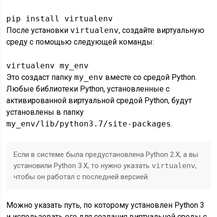
pip install virtualenv 
После установки
virtualenv
, создайте виртуальную
среду с помощью следующей команды:
virtualenv my_env 
Это создаст папку
my_env
вместе со средой Python.
Любые библиотеки Python, установленные с
активированной виртуальной средой Python, будут
установлены в папку
my_env/lib/python3.7/site-packages
.
Если в системе была предустановлена Python 2.X, а вы
установили Python 3.X, то нужно указать
virtualenv
,
чтобы он работал с последней версией.
Можно указать путь, по которому установлен Python 3
и использовать его для создания виртуальной среды с