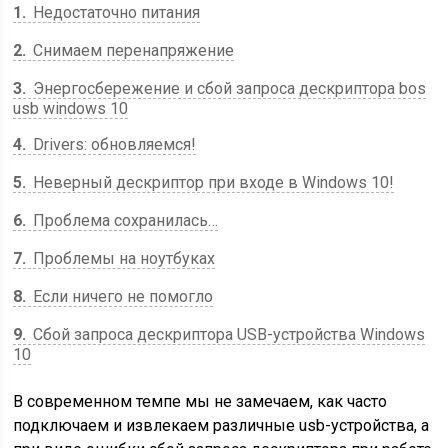
1
Недостаточно питания
2
Снимаем перенапряжение
3
Энергосбережение и сбой запроса дескриптора bos
usb windows 10
4
Drivers: обновляемся!
5
Неверный дескриптор при входе в Windows 10!
6
Проблема сохранилась…
7
Проблемы на ноутбуках
8
Если ничего не помогло
9
Cбой запроса дескриптора USB-устройства Windows
10
В современном темпе мы не замечаем, как часто
подключаем и извлекаем различные usb-устройства, а