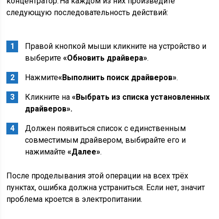
концентратор. На каждом из них произведите
следующую последовательность действий:
Правой кнопкой мыши кликните на устройство и
выберите
«
О
бновить драйвера»
.
Нажмите
«
В
ыполнить поиск драйверов»
.
Кликните на
«
В
ыбрать из списка установленных
драйверов».
Должен появиться список с единственным
совместимым драйвером, выбирайте его и
нажимайте
«Далее»
.
После проделывания этой операции на всех трёх
пунктах, ошибка должна устраниться. Если нет, значит
проблема кроется в электропитании.