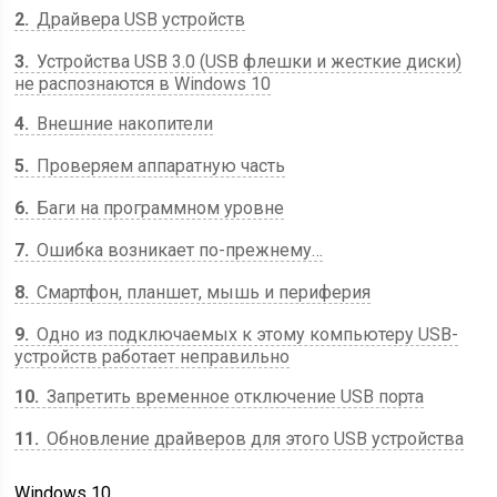
2
Драйвера USB устройств
3
Устройства USB 3.0 (USB флешки и жесткие диски)
не распознаются в Windows 10
4
Внешние накопители
5
Проверяем аппаратную часть
6
Баги на программном уровне
7
Ошибка возникает по-прежнему…
8
Смартфон, планшет, мышь и периферия
9
Одно из подключаемых к этому компьютеру USB-
устройств работает неправильно
10
Запретить временное отключение USB порта
11
Обновление драйверов для этого USB устройства
Windows 10