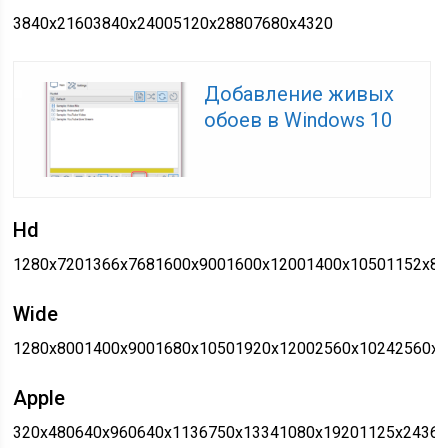
3840x21603840x24005120x28807680x4320
Добавление живых
обоев в Windows 10
Hd
1280x7201366x7681600x9001600x12001400x10501152x8
Wide
1280x8001400x9001680x10501920x12002560x10242560x
Apple
320x480640x960640x1136750x13341080x19201125x2436