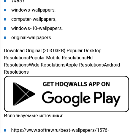
14651
windows-wallpapers,
computer-wallpapers,
windows-10-wallpapers,
original-wallpapers
Download Original (303.03kB)
Popular Desktop
Resolutions
Popular Mobile Resolutions
Hd
Resolutions
Wide Resolutions
Apple Resolutions
Android
Resolutions
Используемые источники:
https://www.softrew.ru/best-wallpapers/1576-