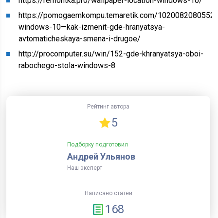
https://remontka.pro/wallpaper-location-windows-10/
https://pomogaemkompu.temaretik.com/1020082080552
windows-10—kak-izmenit-gde-hranyatsya-
avtomaticheskaya-smena-i-drugoe/
http://procomputer.su/win/152-gde-khranyatsya-oboi-
rabochego-stola-windows-8
Рейтинг автора
5
Подборку подготовил
Андрей Ульянов
Наш эксперт
Написано статей
168