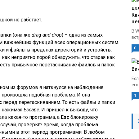
Ка
шкой не работает.
це
В W
папки (она же
drag-and-drop
) – одна из самых
вст
м важнейших функций всех операционных систем.
0
 и файлы в пределах директорий и устройств,
как неприятно порой обнаружить, что старая как
о есть привычное перетаскивание файлов и папок
Ви
Есл
его
дном из форумов я наткнулся на наблюдения
о произошла подобная проблема. И она
1
c
перед перетаскиванием. То есть файлы и папки
но нажимая
Escape
. И пришёл к выводу, что
ла какая-то программа, а
Esc
блокировку
 случай, проверьте время, когда проблема
енными в этот период программами. В любом