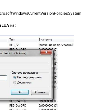
softWindowsCurrentVersionPoliciesSystem
leLUA
на :