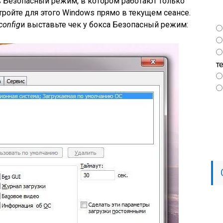
в Безопасный режим, в котором работают только
ройте для этого Windows прямо в текущем сеансе.
onfig
и выставьте чек у бокса Безопасный режим:
т