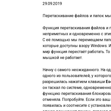
29.09.2019
Перетаскивание файлов и папок мы
Функция перетаскивания файлов и 
неприметных и одновременно с эти
С её помощью мы перемещаем папки
которые доступны взору Windows. И 
мир функция перестаёт работать. Т
мышкой не работает.
Начну с самого неожиданного. На о
одного из пользователей, у которог
разрешилась нажатием клавиши
Es
он таскал по системе, одновремен
функцию перетаскивания блокирова
отменяла. Попробуйте. Если это ваш
появилась и соотнесите с установл