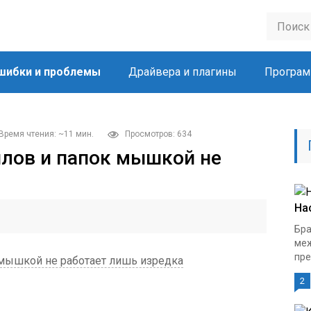
шибки и проблемы
Драйвера и плагины
Програм
Время чтения: ~11 мин.
Просмотров: 634
лов и папок мышкой не
На
Бра
меж
пре
мышкой не работает лишь изредка
2