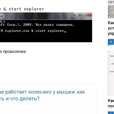
e & start explorer
Ка
ус
уп
0
ез проволочек.
е работает колесико у мышки: как
ь и что делать?
Ка
по