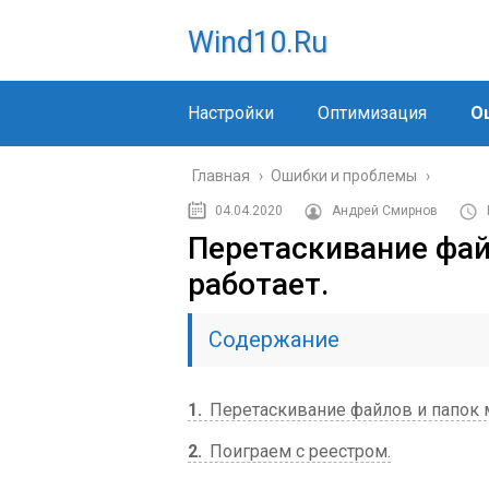
Wind10.ru
Настройки
Оптимизация
О
Главная
›
Ошибки и проблемы
›
04.04.2020
Андрей Смирнов
Перетаскивание фай
работает.
Содержание
1
Перетаскивание файлов и папок 
2
Поиграем с реестром.