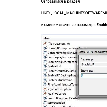
Отправимся в раздел
HKEY_LOCAL_MACHINESOFTWAREMicro
и сменим значение параметра
Enab