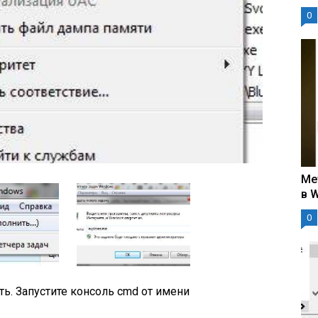
0
Ме
в 
0
ь. Запустите консоль cmd от имени