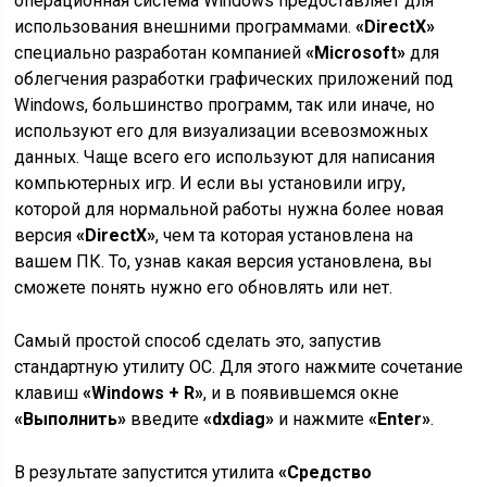
операционная система Windows предоставляет для
использования внешними программами.
«DirectX»
специально разработан компанией
«Microsoft»
для
облегчения разработки графических приложений под
Windows, большинство программ, так или иначе, но
используют его для визуализации всевозможных
данных. Чаще всего его используют для написания
компьютерных игр. И если вы установили игру,
которой для нормальной работы нужна более новая
версия
«DirectX»
, чем та которая установлена на
вашем ПК. То, узнав какая версия установлена, вы
сможете понять нужно его обновлять или нет.
Самый простой способ сделать это, запустив
стандартную утилиту ОС. Для этого нажмите сочетание
клавиш
«Windows + R»
, и в появившемся окне
«Выполнить»
введите
«dxdiag»
и нажмите
«Enter»
.
В результате запустится утилита
«Средство