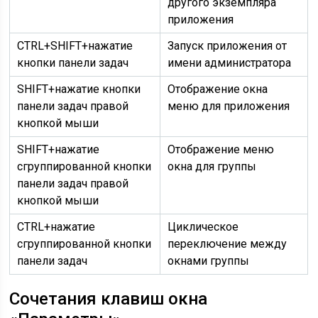
другого экземпляра
приложения
CTRL+SHIFT+нажатие
Запуск приложения от
кнопки панели задач
имени администратора
SHIFT+нажатие кнопки
Отображение окна
панели задач правой
меню для приложения
кнопкой мыши
SHIFT+нажатие
Отображение меню
сгруппированной кнопки
окна для группы
панели задач правой
кнопкой мыши
CTRL+нажатие
Циклическое
сгруппированной кнопки
переключение между
панели задач
окнами группы
Сочетания клавиш окна