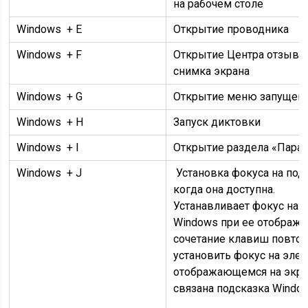
на рабочем столе
Windows
+ E
Открытие проводника
Windows
+ F
Открытие Центра отзывов
снимка экрана
Windows
+ G
Открытие меню запущен
Windows
+ H
Запуск диктовки
Windows + I
Открытие раздела «Пара
Windows
+ J
Установка фокуса на под
когда она доступна.
Устанавливает фокус на 
Windows при ее отображ
сочетание клавиш повтор
установить фокус на элем
отображающемся на экра
связана подсказка Windo