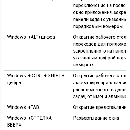
переключение на послед
окно приложения, закреп
панели задач с указанны
порядковым номером
Windows
+ALT+цифра
Открытие рабочего стола 
переходов для приложени
закрепленного на панели 
указанным цифрой поря
номером
Windows
+ CTRL + SHIFT +
Открытие рабочего стола
цифра
экземпляра приложения,
расположенного в данном
задач, от имени админист
Windows
+TAB
Открытие представления 
Windows
+СТРЕЛКА
Развертывание окна
ВВЕРХ