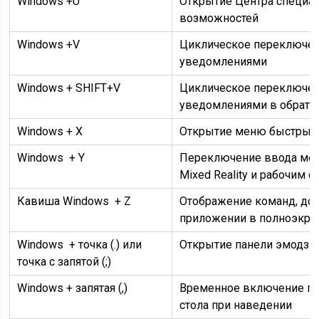
Windows
+U
Открытие Центра специа
возможностей
Windows
+V
Циклическое переключе
уведомлениями
Windows
+ SHIFT+V
Циклическое переключе
уведомлениями в обратн
Windows
+ X
Открытие меню быстрых
Windows + Y
Переключение ввода ме
Mixed Reality и рабочим 
Кавиша Windows
+ Z
Отображение команд, до
приложении в полноэкр
Windows + точка (.) или
Открытие панели эмодзи
точка с запятой (;)
Windows
+ запятая (,)
Временное включение по
стола при наведении