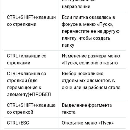
направлении
CTRL+SHIFT+клавиши
Если плитка оказалась в
со стрелками
фокусе в меню «Пуск»,
переместите ее на другую
плитку, чтобы создать
папку
CTRL+клавиши со
Изменение размера меню
стрелками
«Пуск», если оно открыто
CTRL+клавиша со
Выбор нескольких
стрелкой (для
отдельных элементов в
перемещения к
окне или на рабочем столе
элементу)+ПРОБЕЛ
CTRL+SHIFT+клавиша
Выделение фрагмента
со стрелкой
текста
CTRL+ESC
Открытие меню «Пуск»