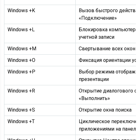
Windows
+K
Вызов быстрого действи
«Подключение»
Windows
+L
Блокировка компьютера 
учетной записи
Windows
+M
Свертывание всех окон
Windows
+O
Фиксация ориентации уст
Windows
+P
Выбор режима отображе
презентации
Windows
+R
Открытие диалогового о
«Выполнить»
Windows
+S
Открытие окна поиска
Windows
+T
Циклическое переключе
приложениями на панели 