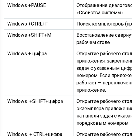
Windows
+PAUSE
Отображение диалоговог
«Свойства системы»
Windows
+CTRL+F
Поиск компьютеров (при 
Windows
+SHIFT+M
Восстановление свернуты
рабочем столе
Windows
+ цифра
Открытие рабочего стола 
приложения, закрепленно
задач с указанным цифр
номером. Если приложен
работает — переключение
приложение.
Windows
+SHIFT+цифра
Открытие рабочего стола 
экземпляра приложения,
на панели задач с указа
порядковым номером
Windows
+ CTRL+цифра
Открытие рабочего стола