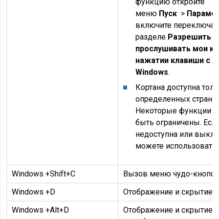
функцию откройте
меню
Пуск
>
Параме
включите переключат
разделе
Разрешить К
прослушивать мои к
нажатии клавиши с 
Windows
.
Кортана доступна толь
определенных странах
Некоторые функции К
быть ограничены. Есл
недоступна или выкл
можете использовать 
Windows
+Shift+C
Вызов меню чудо-кнопо
Windows
+D
Отображение и скрытие р
Windows
+Alt+D
Отображение и скрытие 