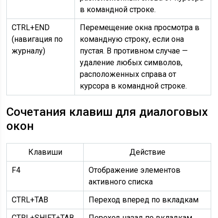
в командной строке.
CTRL+END
Перемещение окна просмотра в
(навигация по
командную строку, если она
журналу)
пустая. В противном случае —
удаление любых символов,
расположенных справа от
курсора в командной строке.
Сочетания клавиш для диалоговых
окон
Клавиши
Действие
F4
Отображение элементов
активного списка
CTRL+TAB
Переход вперед по вкладкам
CTRL+SHIFT+TAB
Переход назад по вкладкам