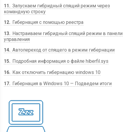
11
Запускаем гибридный спящий режим через
командную строку
12
Гибернация с помощью реестра
13
Настраиваем гибридный спящий режим в панели
управления
14
Автопереход от спящего в режим гибернации
15
Подробная информация о файле hiberfil.sys
16
Как отключить гибернацию windows 10
17
Гибернация в Windows 10 — Подведем итоги