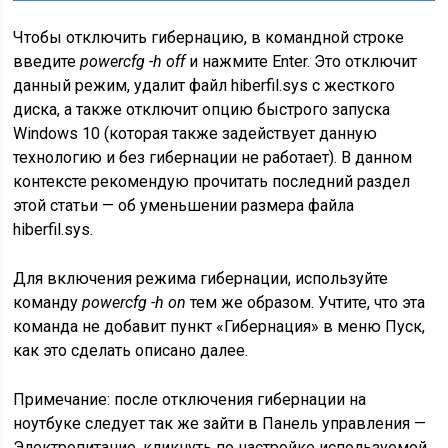
Чтобы отключить гибернацию, в командной строке
введите
powercfg -h off
и нажмите Enter. Это отключит
данный режим, удалит файл hiberfil.sys с жесткого
диска, а также отключит опцию быстрого запуска
Windows 10 (которая также задействует данную
технологию и без гибернации не работает). В данном
контексте рекомендую прочитать последний раздел
этой статьи — об уменьшении размера файла
hiberfil.sys.
Для включения режима гибернации, используйте
команду
powercfg -h on
тем же образом. Учтите, что эта
команда не добавит пункт «Гибернация» в меню Пуск,
как это сделать описано далее.
Примечание: после отключения гибернации на
ноутбуке следует так же зайти в Панель управления —
Электропитание, кликнуть по настройке используемой