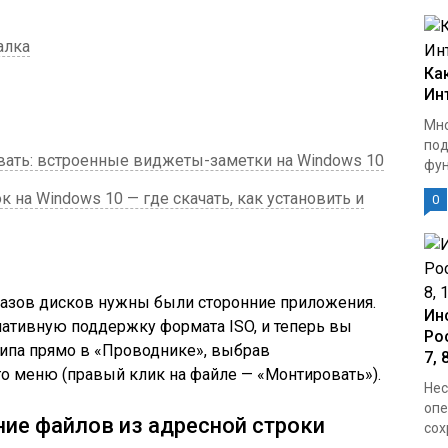
алка
Ка
Ин
Мно
под
ивать: встроенные виджеты-заметки на Windows 10
фун
на Windows 10 — где скачать, как установить и
0
разов дисков нужны были сторонние приложения.
Ин
 нативную поддержку формата ISO, и теперь вы
Ро
типа прямо в «Проводнике», выбрав
7, 
о меню (правый клик на файле — «Монтировать»).
Нес
опе
ие файлов из адресной строки
сох