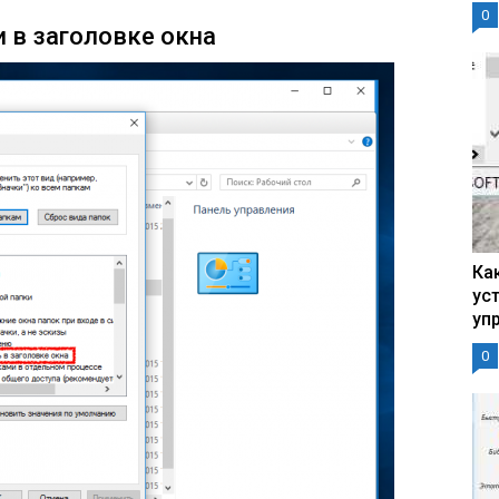
0
 в заголовке окна
Ка
ус
уп
0