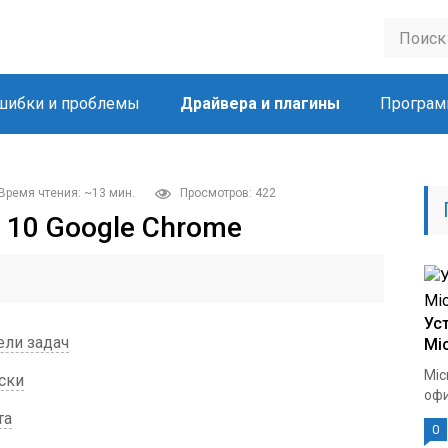
шибки и проблемы
Драйвера и плагины
Програм
Время чтения: ~13 мин.
Просмотров: 422
 10 Google Chrome
Ус
ели задач
Mic
Mic
ски
офи
та
0