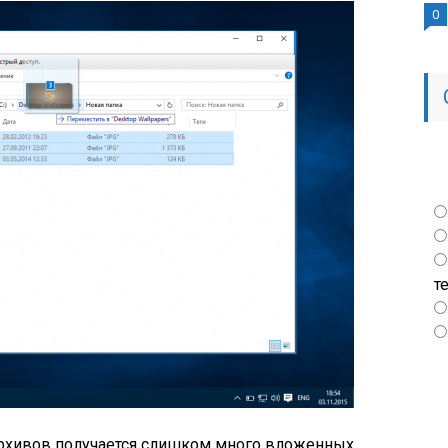
0
т
архивов получается слишком много вложенных