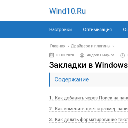
Wind10.ru
Настройки
Оптимизация
О
Главная
›
Драйвера и плагины
›
01.03.2020
Андрей Смирнов
Закладки в Windows
Содержание
1
Как добавить через Поиск на пан
2
Как изменить цвет и размер запи
3
Как делать форматирование текс