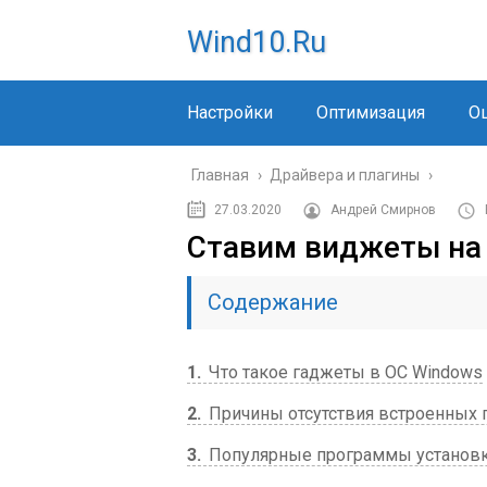
Wind10.ru
Настройки
Оптимизация
О
Главная
›
Драйвера и плагины
›
27.03.2020
Андрей Смирнов
Ставим виджеты на 
Содержание
1
Что такое гаджеты в ОС Windows
2
Причины отсутствия встроенных 
3
Популярные программы установк