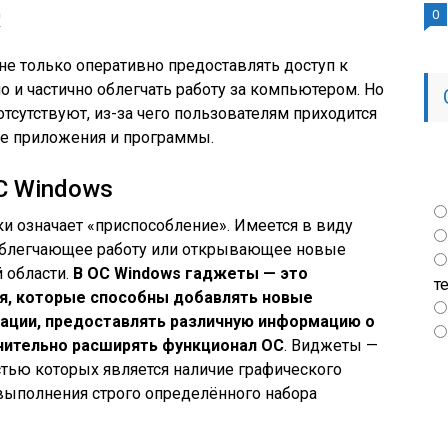
0
0
е только оперативно предоставлять доступ к
о и частично облегчать работу за компьютером. Но
тсутствуют, из-за чего пользователям приходится
ие приложения и программы.
С Windows
ки означает «приспособление». Имеется в виду
, облегчающее работу или открывающее новые
 области.
В ОС Windows гаджеты — это
т
я, которые способны добавлять новые
зации, предоставлять различную информацию о
ачительно расширять функционал ОС
. Виджеты —
тью которых является наличие графического
выполнения строго определённого набора