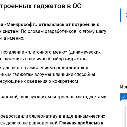
троенных гаджетов в ОС
ия «Майкрософт» отказалась от встроенных
х систем
. По словам разработчиков, к этому шагу
, а именно:
: появление «плиточного меню» (динамических
ано заменить привычный набор виджетов;
 данных: по заявлениям представителей
оенным гаджетам злоумышленники способны
ресующие их сведения о конкретном
Из
ователей, пользующихся встроенными гаджетами
0
предоставили альтернативу в виде динамических
ась далеко не равноценной.
Главная проблема в