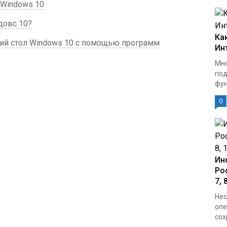
 Windows 10
довс 10?
Ка
чий стол Windows 10 с помощью программ
Ин
Мно
под
фун
0
Ин
Ро
7, 
Нес
опе
сох