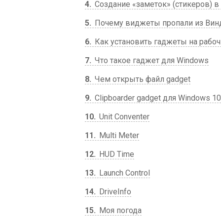
4
Создание «заметок» (стикеров) в
5
Почему виджеты пропали из Вин
6
Как установить гаджеты на рабо
7
Что такое гаджет для Windows
8
Чем открыть файл gadget
9
Clipboarder gadget для Windows 10
10
Unit Conventer
11
Multi Meter
12
HUD Time
13
Launch Control
14
DriveInfo
15
Моя погода