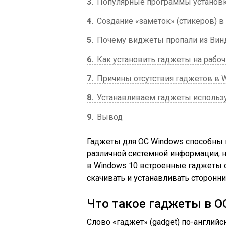
3
Популярные программы установк
4
Создание «заметок» (стикеров) в
5
Почему виджеты пропали из Вин
6
Как установить гаджеты на рабо
7
Причины отсутствия гаджетов в 
8
Устанавливаем гаджеты использ
9
Вывод
Гаджеты для ОС Windows способны н
различной системной информации, н
в Windows 10 встроенные гаджеты о
скачивать и устанавливать сторонн
Что такое гаджеты в О
Слово «гаджет» (gadget) по-английс