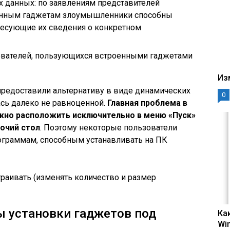
 данных: по заявлениям представителей
оенным гаджетам злоумышленники способны
ресующие их сведения о конкретном
ователей, пользующихся встроенными гаджетами
Из
предоставили альтернативу в виде динамических
0
ась далеко не равноценной.
Главная проблема в
жно расположить исключительно в меню «Пуск»
очий стол
. Поэтому некоторые пользователи
ограммам, способным устанавливать на ПК
раивать (изменять количество и размер
 установки гаджетов под
Ка
Wi