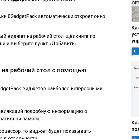
вки 8GadgetPack автоматически откроет окно
Ка
ус
й виджет на рабочий стол, щёлкните по
уп
и и выберите пункт «Добавить»
0
т на рабочий стол с помощью
adgetPack виджетов наиболее интересными
ставляющий подробную информацию о
ративной памяти;
Ка
по
роцессор, то виджет будет показывать
 в отдельности