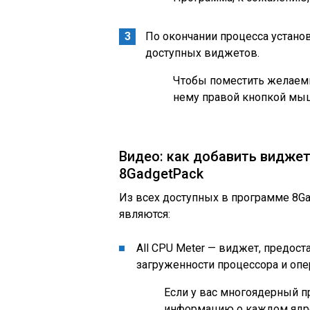
По окончании процесса устано
доступных виджетов.
Чтобы поместить желаемы
нему правой кнопкой мыш
Видео: как добавить видже
8GadgetPack
Из всех доступных в программе 8G
являются:
All CPU Meter — виджет, предо
загруженности процессора и опе
Если у вас многоядерный п
информацию о каждом ядре