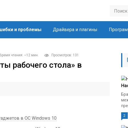
шибки и проблемы
Драйвера и плагины
Програм
Время чтения: ~12 мин.
Просмотров: 131
ы рабочего стола» в
На
Бра
меж
пре
2
гаджетов в ОС Windows 10