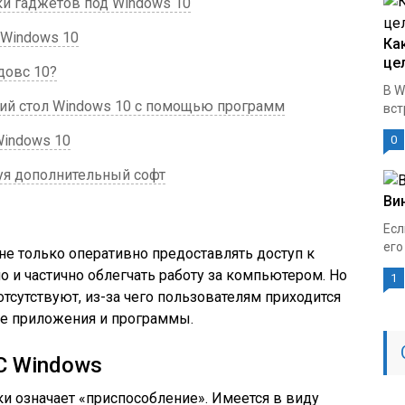
и гаджетов под Windows 10
 Windows 10
Ка
це
довс 10?
В W
чий стол Windows 10 с помощью программ
вст
Windows 10
0
уя дополнительный софт
Ви
Есл
его
е только оперативно предоставлять доступ к
о и частично облегчать работу за компьютером. Но
1
тсутствуют, из-за чего пользователям приходится
ие приложения и программы.
С Windows
ки означает «приспособление». Имеется в виду