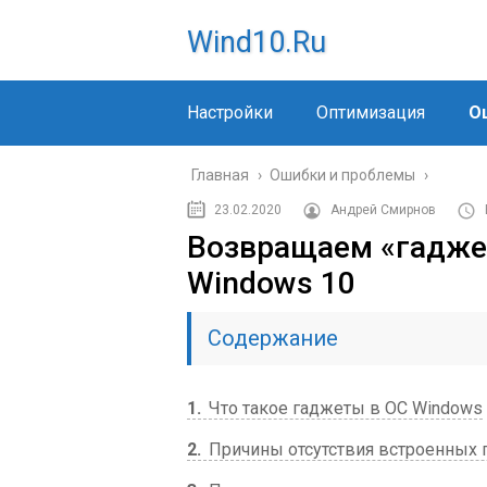
Wind10.ru
Настройки
Оптимизация
О
Главная
›
Ошибки и проблемы
›
23.02.2020
Андрей Смирнов
Возвращаем «гаджет
Windows 10
Содержание
1
Что такое гаджеты в ОС Windows
2
Причины отсутствия встроенных 