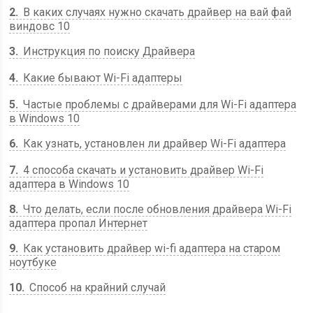
2
В каких случаях нужно скачать драйвер на вай фай
виндовс 10
3
Инструкция по поиску Драйвера
4
Какие бывают Wi-Fi адаптеры
5
Частые проблемы с драйверами для Wi-Fi адаптера
в Windows 10
6
Как узнать, установлен ли драйвер Wi-Fi адаптера
7
4 способа скачать и установить драйвер Wi-Fi
адаптера в Windows 10
8
Что делать, если после обновления драйвера Wi-Fi
адаптера пропал Интернет
9
Как установить драйвер wi-fi адаптера на старом
ноутбуке
10
Способ на крайний случай