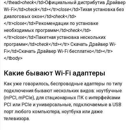
</thead>
check
</td>Официальный дистрибутив Драйвер
Wi-Fi</td>
check
</td></tr>
close
</td>Тихая установка без
диалоговых окон</td>
check
</td>
</tr>
close
</td>Рекомендации по установке
необходимых программ</td>
check
</td>
</tr>
close
</td>Пакетная установка нескольких
программ</td>
check
</td></tr> Скачать Драйвер Wi-
Fi</td>Скачать Драйвер Wi-Fi бесплатно</td></tr>
</tbody>
Какие бывают Wi-Fi адаптеры
Как уже говорилось, беспроводные адаптеры по типу
подключения бывают нескольких видов: ноутбучные
(mPCI, mPCIe), для стационарных ПК с интерфейсами
PCI или PCIe и универсальные, подключаемые в USB
порт любого компьютера, ноутбука или даже
телевизора.