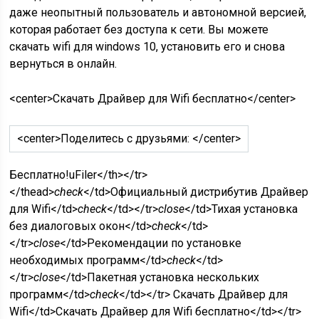
даже неопытный пользователь и автономной версией,
которая работает без доступа к сети. Вы можете
скачать wifi для windows 10, установить его и снова
вернуться в онлайн.
<center>Скачать Драйвер для Wifi бесплатно</center>
<center>Поделитесь с друзьями: </center>
Бесплатно!
uFiler</th></tr>
</thead>
check
</td>Официальный дистрибутив Драйвер
для Wifi</td>
check
</td></tr>
close
</td>Тихая установка
без диалоговых окон</td>
check
</td>
</tr>
close
</td>Рекомендации по установке
необходимых программ</td>
check
</td>
</tr>
close
</td>Пакетная установка нескольких
программ</td>
check
</td></tr> Скачать Драйвер для
Wifi</td>Скачать Драйвер для Wifi бесплатно</td></tr>