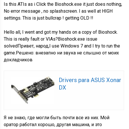
Is this ATIs as i Click the Bioshock.exe it just does nothing,
No error message , no splashscreen. I as well at HIGH
settings. This is just bullcrap ! getting OLD !!
Hello all, I went and got my hands on a copy of Bioshock.
This is really fault or VIAs?Bioshock.exe issue
solvedПривет, народ,I use Windows 7 and I try to run the
game.Решено: внезапно ни звука не слышно от моих
докладчиков
Drivers para ASUS Xonar
DX
Я не знаю, где могли быть почти все из них. Мой
оратор работал хорошо, другая машина, и это