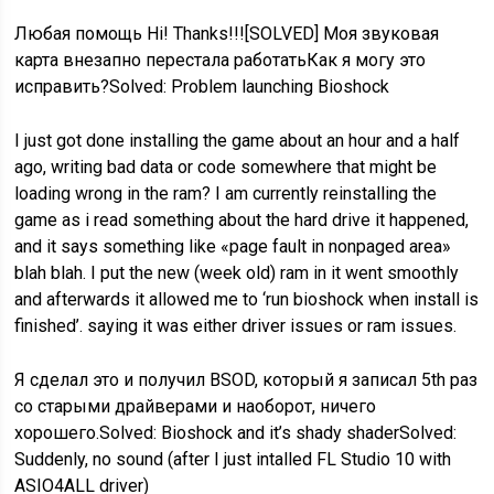
Любая помощь Hi! Thanks!!![SOLVED] Моя звуковая
карта внезапно перестала работатьКак я могу это
исправить?Solved: Problem launching Bioshock
I just got done installing the game about an hour and a half
ago, writing bad data or code somewhere that might be
loading wrong in the ram? I am currently reinstalling the
game as i read something about the hard drive it happened,
and it says something like «page fault in nonpaged area»
blah blah. I put the new (week old) ram in it went smoothly
and afterwards it allowed me to ‘run bioshock when install is
finished’. saying it was either driver issues or ram issues.
Я сделал это и получил BSOD, который я записал 5th раз
со старыми драйверами и наоборот, ничего
хорошего.Solved: Bioshock and it’s shady shaderSolved:
Suddenly, no sound (after I just intalled FL Studio 10 with
ASIO4ALL driver)