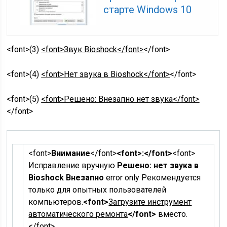
старте Windows 10
<font>(3)
<font>Звук Bioshock</font>
</font>
<font>(4)
<font>Нет звука в Bioshock</font>
</font>
<font>(5)
<font>Решено: Внезапно нет звука</font>
</font>
<font>
Внимание
</font>
<font>:</font>
<font>
Исправление вручную
Решено: нет звука в
Bioshock Внезапно
error only Рекомендуется
только для опытных пользователей
компьютеров.
<font>
Загрузите инструмент
автоматического ремонта
</font>
вместо.
</font>