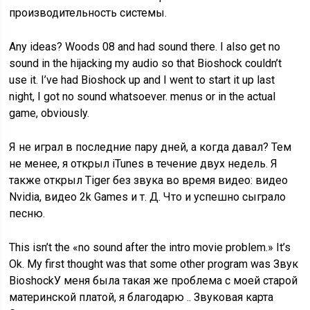
производительность системы.
Any ideas? Woods 08 and had sound there. I also get no
sound in the hijacking my audio so that Bioshock couldn’t
use it. I’ve had Bioshock up and I went to start it up last
night, I got no sound whatsoever. menus or in the actual
game, obviously.
Я не играл в последние пару дней, а когда давал? Тем
не менее, я открыл iTunes в течение двух недель. Я
также открыл Tiger без звука во время видео: видео
Nvidia, видео 2k Games и т. Д. Что и успешно сыграло
песню.
This isn’t the «no sound after the intro movie problem.» It’s
Ok. My first thought was that some other program was Звук
BioshockУ меня была такая же проблема с моей старой
материнской платой, я благодарю .. Звуковая карта