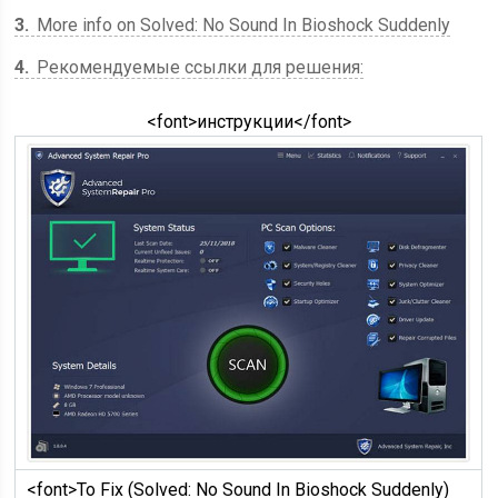
3
More info on Solved: No Sound In Bioshock Suddenly
4
Рекомендуемые ссылки для решения:
<font>инструкции</font>
<font>To Fix (Solved: No Sound In Bioshock Suddenly)