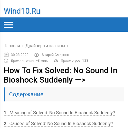
Wind10.ru
Главная
›
Драйвера и плагины
›
30.03.2020
Андрей Смирнов
Время чтения: ~8 мин.
Просмотров: 123
How To Fix Solved: No Sound In
Bioshock Suddenly —>
Содержание
1
Meaning of Solved: No Sound In Bioshock Suddenly?
2
Causes of Solved: No Sound In Bioshock Suddenly?