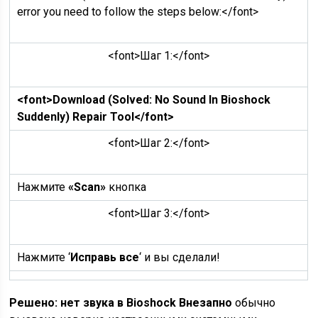
error you need to follow the steps below:</font>
<font>Шаг 1:</font>
<font>Download (Solved: No Sound In Bioshock
Suddenly) Repair Tool</font>
<font>Шаг 2:</font>
Нажмите
«Scan»
кнопка
<font>Шаг 3:</font>
Нажмите ‘
Исправь все
‘ и вы сделали!
Решено: нет звука в Bioshock Внезапно
обычно