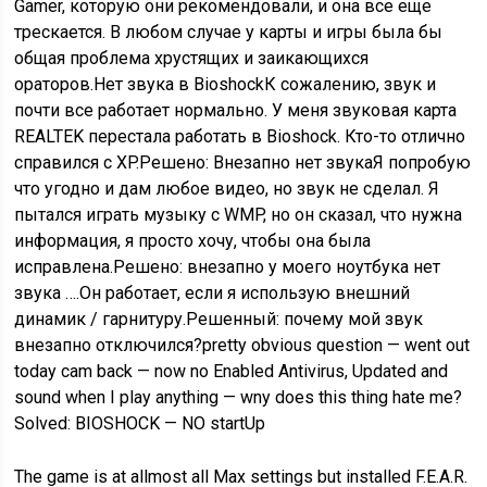
Gamer, которую они рекомендовали, и она все еще
трескается. В любом случае у карты и игры была бы
общая проблема хрустящих и заикающихся
ораторов.Нет звука в BioshockК сожалению, звук и
почти все работает нормально. У меня звуковая карта
REALTEK перестала работать в Bioshock. Кто-то отлично
справился с XP.Решено: Внезапно нет звукаЯ попробую
что угодно и дам любое видео, но звук не сделал. Я
пытался играть музыку с WMP, но он сказал, что нужна
информация, я просто хочу, чтобы она была
исправлена.Решено: внезапно у моего ноутбука нет
звука ….Он работает, если я использую внешний
динамик / гарнитуру.Решенный: почему мой звук
внезапно отключился?pretty obvious question — went out
today cam back — now no Enabled Antivirus, Updated and
sound when I play anything — wny does this thing hate me?
Solved: BIOSHOCK — NO startUp
The game is at allmost all Max settings but installed F.E.A.R.