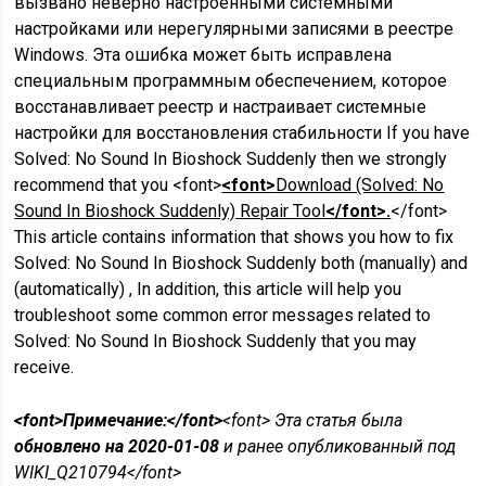
вызвано неверно настроенными системными
настройками или нерегулярными записями в реестре
Windows. Эта ошибка может быть исправлена ​​
специальным программным обеспечением, которое
восстанавливает реестр и настраивает системные
настройки для восстановления стабильности If you have
Solved: No Sound In Bioshock Suddenly then we strongly
recommend that you <font>
<font>
Download (Solved: No
Sound In Bioshock Suddenly) Repair Tool
</font>.
</font>
This article contains information that shows you how to fix
Solved: No Sound In Bioshock Suddenly both (manually) and
(automatically) , In addition, this article will help you
troubleshoot some common error messages related to
Solved: No Sound In Bioshock Suddenly that you may
receive.
<font>Примечание:</font>
<font> Эта статья была
обновлено на 2020-01-08
и ранее опубликованный под
WIKI_Q210794</font>