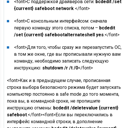
<font>С поддержкой драйверов сети:
bcdedit /set
{current} safeboot network
</font>
<font>С консольным интерфейсом: сначала
первую команду этого списка, потом –
bcdedit
/set {current} safebootalternateshell yes
.</font>
<font>Для того, чтобы сразу же перезапустить ОС,
в том же окне, где вы прописывали нужную вам
команду, необходимо записать следующую
инструкцию:
shutdown /r /t /0
</font>
<font>Как и в предыдущем случае, прописанная
строка выбора безопасного режима будет запускать
компьютер постоянно в safe mode до того момента,
пока вы, в командной сроке, не пропишите
инструкцию отмены:
bcdedit /deletevalue {current}
safeboot
.</font><font>Если вы переключились в
интерфейс командной строки, в дополнение