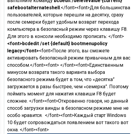
выполните команду
bcdedit /deletevalue {current}
safebootalternateshell
.</font><font>Для большинства
пользователей, которые перешли на десятку, сразу
после семерки будет удобным возврат перехода
компьютера в безопасный режим через клавишу F8.
Для этого в консоли необходимо прописать: </font>
<font>bcdedit /set {default} bootmenupolicy
legacy</font>
<font>После этого, вы сможете
активировать безопасный режим привычным для вас
способом.</font><font> </font><font>Единственным
минусом возврата такого варианта выбора
безопасного режима будет в том, что «десятка”
загружается в разы быстрее, чем «семерка”. Поэтому
поймать момент для нажатия клавиши F8 будет
сложнее. </font><font>Откровенно говоря, но данный
способ загрузки винды в безопасном режиме мне не
особо нравится. </font><font>Каждый старт Windows
10 будет сопровождаться появлением вот такого вот
окна. </font><font>