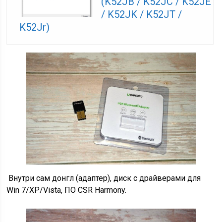
(K52JB / K52JC / K52JE
/ K52JK / K52JT /
K52Jr)
Внутри сам донгл (адаптер), диск с драйверами для
Win 7/XP/Vista, ПО CSR Harmony.