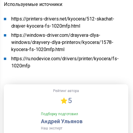
Используемые источники:
https://printers-drivers.net/kyocera/512-skachat-
drajver-kyocera-fs-1020mfp.html
https://windows-driver.com/drayvera-dlya-
windows/drayvery-dlya-printerov/kyocera/1578-
kyocera-fs-1020mfp.html
https://ru.nodevice.com/drivers/printer/kyocera/fs-
1020mfp
Рейтинг автора
5
Подборку подготовил
Андрей Ульянов
Наш эксперт