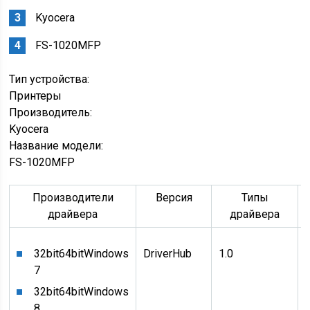
Kyocera
FS-1020MFP
Тип устройства:
Принтеры
Производитель:
Kyocera
Название модели:
FS-1020MFP
Производители
Версия
Типы
драйвера
драйвера
32bit
64bit
Windows
DriverHub
1.0
D
7
32bit
64bit
Windows
8