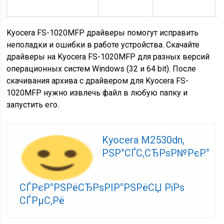
Kyocera FS-1020MFP драйверы помогут исправить
неполадки и ошибки в работе устройства. Скачайте
драйверы на Kyocera FS-1020MFP для разных версий
операционных систем Windows (32 и 64 bit). После
скачивания архива с драйвером для Kyocera FS-
1020MFP нужно извлечь файл в любую папку и
запустить его.
Kyocera M2530dn,
РЅР°СЃС‚СЂРѕР№РєР°
СЃРєР°РЅРёСЂРѕРІР°РЅРёСЏ РїРѕ
СЃРµС‚Рё