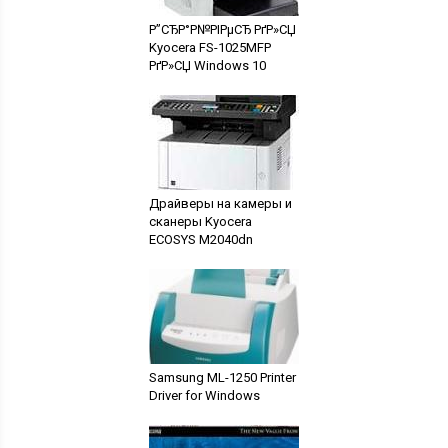
Р”СЂР°Р№РІРµСЂ РґР»СЏ
Kyocera FS-1025MFP
РґР»СЏ Windows 10
Драйверы на камеры и
сканеры Kyocera
ECOSYS M2040dn
Samsung ML-1250 Printer
Driver for Windows