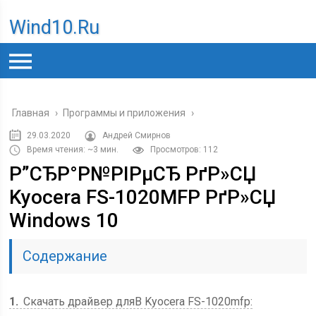
Wind10.ru
Главная
›
Программы и приложения
›
29.03.2020
Андрей Смирнов
Время чтения: ~3 мин.
Просмотров: 112
Р”СЂР°Р№РІРµСЂ РґР»СЏ
Kyocera FS-1020MFP РґР»СЏ
Windows 10
Содержание
1
Скачать драйвер дляВ Kyocera FS-1020mfp: