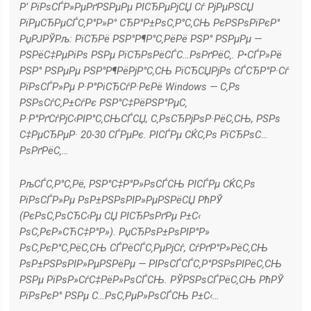
Р’ РїРѕСЃР»РµРґРЅРµРµ РІСЂРµРјСЏ Сѓ РјРµРЅСЏ
РїРµСЂРµСЃС‚Р°Р»Р° СЂР°Р±РѕС‚Р°С‚СЊ РєРЅРѕРїРєР°
РџРЈРЎРљ: РїСЂРё РЅР°Р¶Р°С‚РёРё РЅР° РЅРµРµ —
РЅРёС‡РµРіРѕ РЅРµ РїСЂРѕРёСЃС…РѕРґРёС‚. Р•СЃР»Рё
РЅР° РЅРµРµ РЅР°Р¶РёРјР°С‚СЊ РїСЂСЏРјРѕ СЃСЂР°Р·Сѓ
РїРѕСЃР»Рµ Р·Р°РіСЂСѓР·РєРё Windows — С‚Рѕ
РЅРѕСѓС‚Р±СѓРє РЅР°С‡РёРЅР°РµС‚
Р·Р°РґСѓРјС‹РІР°С‚СЊСЃСЏ, С‚РѕСЂРјРѕР·РёС‚СЊ, РЅРѕ
С‡РµСЂРµР· 20-30 СЃРµРє. РІСЃРµ СЌС‚Рѕ РїСЂРѕС…
РѕРґРёС‚…
РљСЃС‚Р°С‚Рё, РЅР°С‡Р°Р»РѕСЃСЊ РІСЃРµ СЌС‚Рѕ
РїРѕСЃР»Рµ РѕР±РЅРѕРІР»РµРЅРёСЏ РћРЎ
(РєРѕС‚РѕСЂС‹Рµ СЏ РІСЂРѕРґРµ Р±С‹
РѕС‚РєР»СЋС‡Р°Р»). РџСЂРѕР±РѕРІР°Р»
РѕС‚РєР°С‚РёС‚СЊ СЃРёСЃС‚РµРјСѓ, СѓРґР°Р»РёС‚СЊ
РѕР±РЅРѕРІР»РµРЅРёРµ — РІРѕСЃСЃС‚Р°РЅРѕРІРёС‚СЊ
РЅРµ РїРѕР»СѓС‡РёР»РѕСЃСЊ. РЎРЅРѕСЃРёС‚СЊ РћРЎ
РїРѕРєР° РЅРµ С…РѕС‚РµР»РѕСЃСЊ Р±С‹…