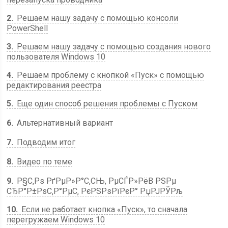
2
Решаем нашу задачу с помощью консоли
PowerShell
3
Решаем нашу задачу с помощью создания нового
пользователя Windows 10
4
Решаем проблему с кнопкой «Пуск» с помощью
редактирования реестра
5
Еще один способ решения проблемы с Пуском
6
Альтернативный вариант
7
Подводим итог
8
Видео по теме
9
Р§С‚Рѕ РґРµР»Р°С‚СЊ, РµСЃР»РёВ РЅРµ
СЂР°Р±РѕС‚Р°РµС‚ РєРЅРѕРїРєР° РџРЈРЎРљ
10
Если не работает кнопка «Пуск», то сначала
перегружаем Windows 10