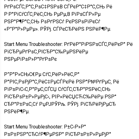
РґРѕСЃС‚Р°С‚РѕС‡РЅРѕВ СЃРєР°С‡Р°С‚СЊ Рё
Р·Р°РїСѓСЃС‚РёС‚СЊ РµРµ,В РїРѕСЃР»Рµ
РЅР°Р¶Р°С‚СЊ РѕРґРЅСѓ РєРЅРѕРїРєСѓ
«Р”Р°Р»РµРµ». РЎРј. СЃРєСЂРёРЅ РЅРёР¶Рµ.
Start Menu Troubleshooter: РґРёР°РіРЅРѕСЃС‚РёРєР° Рё
РїСЂРµРґРѕС‚РІСЂР°С‰РµРЅРёРµ
РЅРµРїРѕР»Р°РґРѕРє
Р”Р°Р»СЊС€Рµ СѓС‚РёР»РёС‚Р°
Р°РІС‚РѕРјР°С‚РёС‡РµСЃРєРё РЅР°Р№РґРµС‚ Рё
РїРѕРїС‹С‚Р°РµС‚СЃСЏ СѓСЃС‚СЂР°РЅРёС‚СЊ
РїСЂРѕР±Р»РµРјС‹, РІР»РёСЏСЋС‰РёРµ РЅР°
СЂР°Р±РѕС‚Сѓ РџРЈРЎРљ. РЎРј. РїСЂРёРјРµСЂ
РЅРёР¶Рµ.
Start Menu Troubleshooter: Р±С‹Р»Р°
РѕР±РЅР°СЂСѓР¶РµРЅР° РїСЂРѕР±Р»РµРјР°