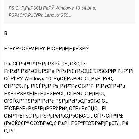
PS Сѓ РјРµРЅСЏ РћРЎ Windows 10 64 bits,
РЅРѕСѓС‚Р±СѓРє Lenovo G50…
В
Р”РѕР±СЂРѕРіРѕ РІСЂРµРјРµРЅРё!
Рљ СЃРѕР¶Р°Р»РµРЅРёСЋ, СЌС‚Рѕ
РґРѕРІРѕР»СЊРЅРѕ РїРѕРїСѓР»СЏСЂРЅС‹Р№ Р±Р°Рі
Сѓ РћРЎ Windows 10. РџСЂРѕРёСЃС…РѕРґРёС‚
С‡Р°С‰Рµ РІСЃРµРіРѕ РєР°Рє СЂР°Р· РїРѕСЃР»Рµ
РѕР±РЅРѕРІР»РµРЅРёСЏ СЃРёСЃС‚РµРјС‹,
СѓСЃС‚Р°РЅРѕРІРєРё РЅРµРєРѕС‚РѕСЂС‹С…
РїСЂРёР»РѕР¶РµРЅРёР№, СЃР±РѕСЏС… РІ
СЂР°Р±РѕС‚Рµ РЅРµРєРѕС‚РѕСЂС‹С… СЃР»СѓР¶Р±
(РєСЌС€Р° С€СЂРёС„С‚РѕРІ, РЅР°РїСЂРёРјРµСЂ)
, Рё
С‚.Рґ.