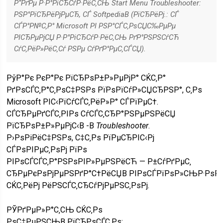
Р“РґРµ Р·Р°РіСЂСѓР·РёС‚СЊ Start Menu Troubleshooter:
РЅР°РїСЂРёРјРµСЂ, СЃ SoftpediaВ
(
РїСЂРёРј.
: СЃ
СЃР°Р№С‚Р° Microsoft РІ РЅР°СЃС‚РѕСЏС‰РµРµ
РІСЂРµРјСЏ Р·Р°РіСЂСѓР·РёС‚СЊ РґР°РЅРЅСѓСЋ
СѓС‚РёР»РёС‚Сѓ РЅРµ СѓРґР°РµС‚СЃСЏ).
РўР°Рє РєР°Рє РїСЂРѕР±Р»РµРјР° СЌС‚Р°
РґРѕСЃС‚Р°С‚РѕС‡РЅРѕ РїРѕРїСѓР»СЏСЂРЅР°, С‚Рѕ
Microsoft РІС‹РїСѓСЃС‚РёР»Р° СЃРїРµС†.
СЃСЂРµРґСЃС‚РІРѕ СѓСЃС‚СЂР°РЅРµРЅРёСЏ
РїСЂРѕР±Р»РµРјС‹В -В
Troubleshooter
.
Р›РѕРіРёС‡РЅРѕ, С‡С‚Рѕ РїРµСЂРІС‹Рј
СЃРѕРІРµС‚РѕРј РїРѕ
РІРѕСЃСЃС‚Р°РЅРѕРІР»РµРЅРёСЋ — Р±СѓРґРµС‚
СЂРµРєРѕРјРµРЅРґР°С†РёСЏВ РІРѕСЃРїРѕР»СЊР·РѕР
СЌС‚РёРј РёРЅСЃС‚СЂСѓРјРµРЅС‚РѕРј.
РЎРґРµР»Р°С‚СЊ СЌС‚Рѕ
РѕС‡РµРЅСЊВ РїСЂРѕСЃС‚Рѕ: