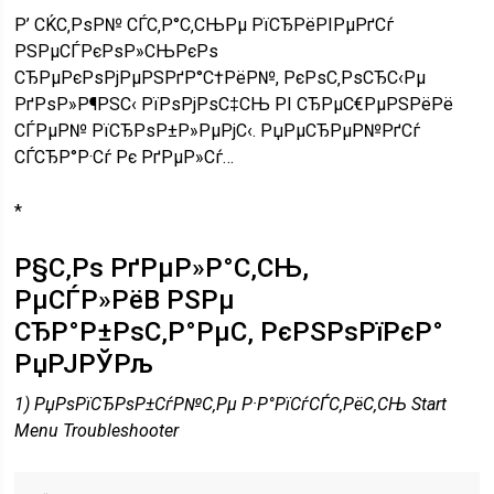
Р’ СЌС‚РѕР№ СЃС‚Р°С‚СЊРµ РїСЂРёРІРµРґСѓ
РЅРµСЃРєРѕР»СЊРєРѕ
СЂРµРєРѕРјРµРЅРґР°С†РёР№, РєРѕС‚РѕСЂС‹Рµ
РґРѕР»Р¶РЅС‹ РїРѕРјРѕС‡СЊ РІ СЂРµС€РµРЅРёРё
СЃРµР№ РїСЂРѕР±Р»РµРјС‹. РџРµСЂРµР№РґСѓ
СЃСЂР°Р·Сѓ Рє РґРµР»Сѓ…
*
Р§С‚Рѕ РґРµР»Р°С‚СЊ,
РµСЃР»РёВ РЅРµ
СЂР°Р±РѕС‚Р°РµС‚ РєРЅРѕРїРєР°
РџРЈРЎРљ
1) РџРѕРїСЂРѕР±СѓР№С‚Рµ Р·Р°РїСѓСЃС‚РёС‚СЊ Start
Menu Troubleshooter