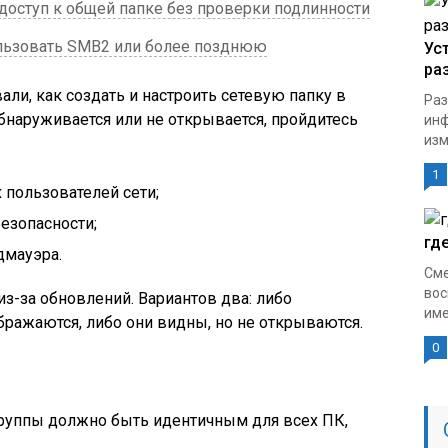
доступ к общей папке без проверки подлинности
льзовать SMB2 или более позднюю
Ус
ра
ли, как создать и настроить сетевую папку в
Раз
обнаруживается или не открывается, пройдитесь
инф
изм
1
 пользователей сети;
езопасности;
гд
дмауэра.
Сме
вос
з-за обновлений. Вариантов два: либо
име
ражаются, либо они видны, но не открываются.
0
руппы должно быть идентичным для всех ПК,