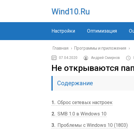
Wind10.ru
Настройки
Оптимизация
О
Главная
›
Программы и приложения
›
07.04.2020
Андрей Смирнов
Не открываются па
Содержание
1
Сброс сетевых настроек
2
SMB 1.0 в Windows 10
3
Проблемы с Windows 10 (1803)