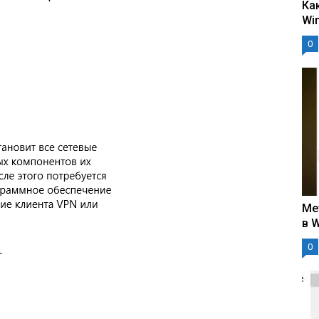
Ка
Wi
0
Ме
в 
0