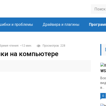
шибки и проблемы
Драйвера и плагины
Програм
Время чтения: ~12 мин.
Просмотров: 228
пки на компьютере
WS
Все
вид
в...
0