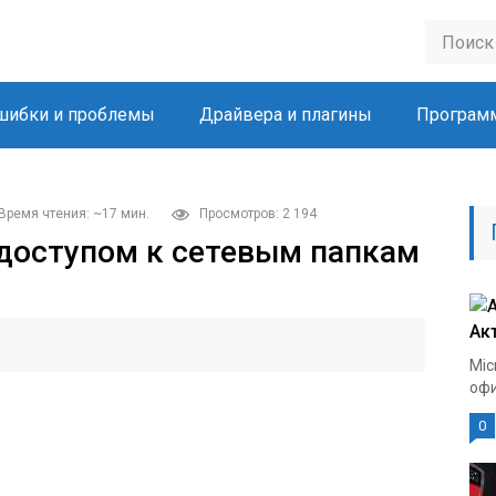
шибки и проблемы
Драйвера и плагины
Програм
Время чтения: ~17 мин.
Просмотров: 2 194
доступом к сетевым папкам
Ак
Mic
офи
0