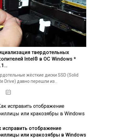
ициализация твердотельных
копителей Intel® в ОС Windows *
.1…
рдотельные жёсткие диски SSD (Solid
te Drive) давно перешли из...
24.03.2020
к исправить отображение
риллицы или кракозябры в Windows