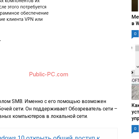
Ме
в 
0
колом SMB. Именно с его помощью возможен
Ка
очей сети. Он поддерживает Обозреватель сети –
ус
ных компьютеров в локальной сети.
уп
0
ndows 10 открыть общий доступ к