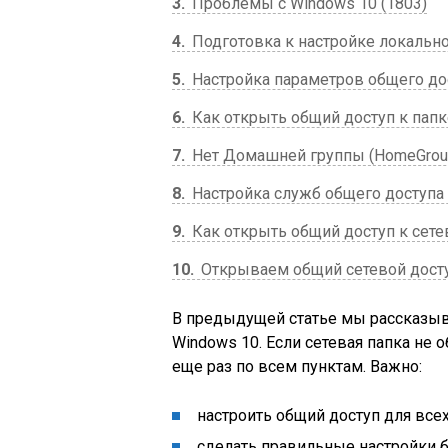
3
Проблемы с Windows 10 (1803)
4
Подготовка к настройке локально
5
Настройка параметров общего до
6
Как открыть общий доступ к папк
7
Нет Домашней группы (HomeGroup
8
Настройка служб общего доступа
9
Как открыть общий доступ к сете
10
Открываем общий сетевой доступ
В предыдущей статье мы рассказыва
Windows 10. Если сетевая папка не 
еще раз по всем пунктам. Важно:
настроить общий доступ для всех
сделать правильные настройки б