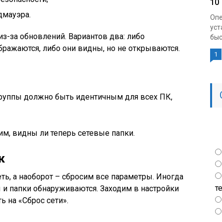
10
дмауэра.
Опе
уст
з-за обновлений. Вариантов два: либо
быс
ражаются, либо они видны, но не открываются.
1
руппы должно быть идентичным для всех ПК,
м, видны ли теперь сетевые папки.
к
ть, а наоборот – сбросим все параметры. Иногда
т
 и папки обнаруживаются. Заходим в настройки
ь на «Сброс сети».