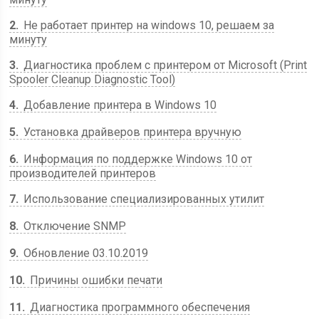
2
Не работает принтер на windows 10, решаем за
минуту
3
Диагностика проблем с принтером от Microsoft (Print
Spooler Cleanup Diagnostic Tool)
4
Добавление принтера в Windows 10
5
Установка драйверов принтера вручную
6
Информация по поддержке Windows 10 от
производителей принтеров
7
Использование специализированных утилит
8
Отключение SNMP
9
Обновление 03.10.2019
10
Причины ошибки печати
11
Диагностика программного обеспечения