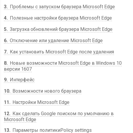
3
Проблемы с запуском браузера Microsoft Edge
4
Полезные настройки браузера Microsoft Edge
5
Загрузка обновлений браузера Microsoft Edge
6
Отключение или удаление Microsoft Edge
7
Как установить Microsoft Edge после удаления
8
Новые возможности Microsoft Edge в Windows 10
версии 1607
9
Интерфейс
10
Возможности нового браузера
11
Настройки Microsoft Edge
12
Как сделать Google поиском по умолчанию в
Microsoft Edge
13
Параметры политикиPolicy settings