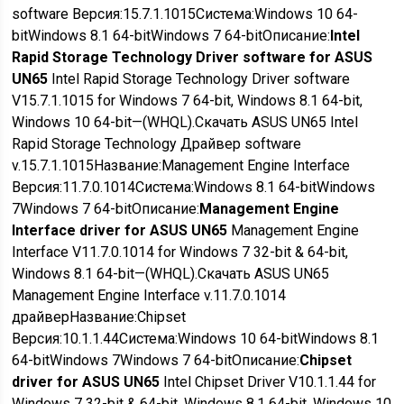
software
Версия:
15.7.1.1015
Система:
Windows 10 64-
bit
Windows 8.1 64-bit
Windows 7 64-bit
Описание:
Intel
Rapid Storage Technology Driver software for ASUS
UN65
Intel Rapid Storage Technology Driver software
V15.7.1.1015 for Windows 7 64-bit, Windows 8.1 64-bit,
Windows 10 64-bit—(WHQL).
Скачать ASUS UN65 Intel
Rapid Storage Technology Драйвер software
v.15.7.1.1015
Название:
Management Engine Interface
Версия:
11.7.0.1014
Система:
Windows 8.1 64-bit
Windows
7
Windows 7 64-bit
Описание:
Management Engine
Interface driver for ASUS UN65
Management Engine
Interface V11.7.0.1014 for Windows 7 32-bit &­ 64-bit,
Windows 8.1 64-bit—(WHQL).
Скачать ASUS UN65
Management Engine Interface v.11.7.0.1014
драйвер
Название:
Chipset
Версия:
10.1.1.44
Система:
Windows 10 64-bit
Windows 8.1
64-bit
Windows 7
Windows 7 64-bit
Описание:
Chipset
driver for ASUS UN65
Intel Chipset Driver V10.1.1.44 for
Windows 7 32-bit &­ 64-bit, Windows 8.1 64-bit, Windows 10