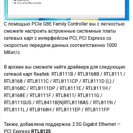
С помощью PCIe GBE Family Controller вы с легкостью
сможете настроить встроенные системные платы
сетевых карт с интерфейсом PCI, PCI Express cо
скоростью передачи данных соответственно 1000
Mбит/с.
В архиве вы сможете найти драйвера для следующих
сетевой карт Realtek: RTL8111B / RTL8168B / RTL8111 /
RTL8168 / RTL8111C / RTL8111CP / RTL8111D (L) /
RTL8168C / RTL8111DP / RTL8111E / RTL8111H /
RTL8168E / RTL8111F / RTL8411/ RTL8111G /
RTL8111GUS / RTL8411B(N)RTL8118AS / RTL8119i /
RTL8111L
/
RTL8168H / RTL8111EP / RTL8111FP
Также, добавлена поддержка: 2.5G Gigabit Ethernet —
PCI Express
RTL8125