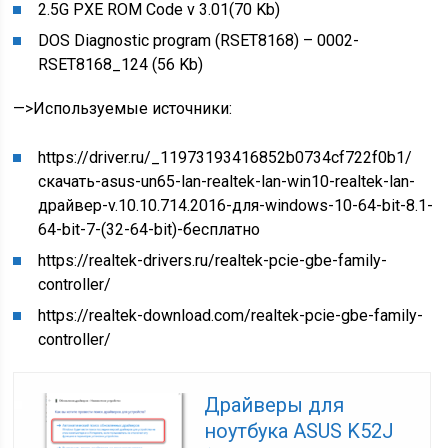
2.5G PXE ROM Code v 3.01(70 Kb)
DOS Diagnostic program (RSET8168) – 0002-
RSET8168_124 (56 Kb)
—>
Используемые источники:
https://driver.ru/_11973193416852b0734cf722f0b1/
скачать-asus-un65-lan-realtek-lan-win10-realtek-lan-
драйвер-v.10.10.714.2016-для-windows-10-64-bit-8.1-
64-bit-7-(32-64-bit)-бесплатно
https://realtek-drivers.ru/realtek-pcie-gbe-family-
controller/
https://realtek-download.com/realtek-pcie-gbe-family-
controller/
Драйверы для
ноутбука ASUS K52J