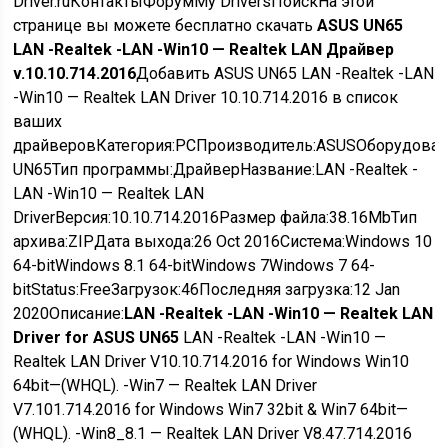
Driver.ruКонтактыФорумMy DriversПоискНа этой
странице вы можете бесплатно скачать
ASUS UN65
LAN -Realtek -LAN -Win10 — Realtek LAN Драйвер
v.10.10.714.2016
Добавить ASUS UN65 LAN -Realtek -LAN
-Win10 — Realtek LAN Driver 10.10.714.2016 в список
ваших
драйверов
Категория:
PC
Производитель:
ASUS
Оборудован
UN65
Тип программы:
Драйвер
Название:
LAN -Realtek -
LAN -Win10 — Realtek LAN
Driver
Версия:
10.10.714.2016
Размер файла:
38.16Mb
Тип
архива:
ZIP
Дата выхода:
26 Oct 2016
Система:
Windows 10
64-bit
Windows 8.1 64-bit
Windows 7
Windows 7 64-
bit
Status:
Free
Загрузок:
46
Последняя загрузка:
12 Jan
2020
Описание:
LAN -Realtek -LAN -Win10 — Realtek LAN
Driver for ASUS UN65
LAN -Realtek -LAN -Win10 —
Realtek LAN Driver V10.10.714.2016 for Windows Win10
64bit—(WHQL). -Win7 — Realtek LAN Driver
V7.101.714.2016 for Windows Win7 32bit &­ Win7 64bit—
(WHQL). -Win8_­8.1 — Realtek LAN Driver V8.47.714.2016