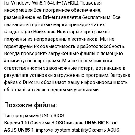
for Windows Win8.1 64bit—(WHQL).
Правовая
информация:
Все програмное обеспечение,
размещённое на Driver.ru является бесплатным. Все
названия и торговые марки принадлежат их
владельцам.
Внимание:
Некоторые программы
получены из непроверенных источников. Мы не
гарантируем их совместимость и работоспособность.
Всегда проверяйте загруженные файлы с помощью
антивирусных программ. Мы не несём никакой
ответственности за возможные потери, возникшие в
результате установки загруженных программ. Загрузка
файла с Driver.ru обозначает вашу информированность
об этом и согласие с данными условиями.
Похожие файлы:
Тип программы:
UN65 BIOS
Версия:
1007
Система:
BIOS
Описание:
UN65 BIOS for
ASUS UN65
1. improve system stability
Скачать ASUS