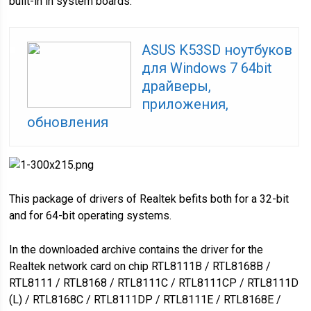
built-in in system boards.
ASUS K53SD ноутбуков
для Windows 7 64bit
драйверы,
приложения,
обновления
This package of drivers of Realtek befits both for a 32-bit
and for 64-bit operating systems.
In the downloaded archive contains the driver for the
Realtek network card on chip RTL8111B / RTL8168B /
RTL8111 / RTL8168 / RTL8111C / RTL8111CP / RTL8111D
(L) / RTL8168C / RTL8111DP / RTL8111E / RTL8168E /