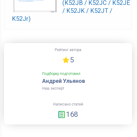
(K52JB / K52JC / K52JE
/ K52JK / K52JT /
K52Jr)
Рейтинг автора
5
Подборку подготовил
Андрей Ульянов
Наш эксперт
Написано статей
168