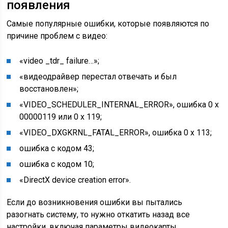
появления
Самые популярные ошибки, которые появляются по
причине проблем с видео:
«video _tdr_ failure…»;
«видеодрайвер перестал отвечать и был
восстановлен»;
«VIDEO_SCHEDULER_INTERNAL_ERROR», ошибка 0 x
00000119 или 0 х 119;
«VIDEO_DXGKRNL_FATAL_ERROR», ошибка 0 х 113;
ошибка с кодом 43;
ошибка с кодом 10;
«DirectX device creation error».
Если до возникновения ошибки вы пытались
разогнать систему, то нужно откатить назад все
настройки, включая параметры видеокарты,