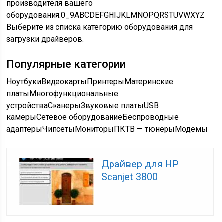
производителя вашего
оборудования.
0_9ABCDEFGHIJKLMNOPQRSTUVWXYZ
Выберите из списка категорию оборудования для
загрузки драйверов.
Популярные категории
Ноутбуки
Видеокарты
Принтеры
Материнские
платы
Многофункциональные
устройства
Сканеры
Звуковые платы
USB
камеры
Сетевое оборудование
Беспроводные
адаптеры
Чипсеты
Мониторы
ПК
ТВ — тюнеры
Модемы
Драйвер для HP
Scanjet 3800