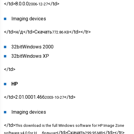
</td>8.0.0.0
</td>
2006-12-27
Imaging devices
</td>
н/д
</td>Скачать
</td></tr>
772.86 KB
32bit
Windows 2000
32bit
Windows XP
</td>
HP
</td>2.01.0001.466
</td>
2003-10-27
Imaging devices
</td>
This download is the full Windows software for HP Image Zone
</td>Скачать
</td></tr>
software v4.0 for H…
больше
299.95 MB