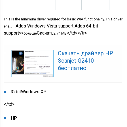
This is the minimum driver required for basic WIA functionality. This driver
Adds Windows Vista support Adds 64-bit
ena…
support»>
Скачать
</td></tr>
больше
2.74 MB
Скачать драйвер HP
Scanjet G2410
бесплатно
32bit
Windows XP
</td>
HP