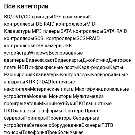
Все категории
BD/DVD/CD приводы
GPS приемники
IC
контроллеры
IDE-RAID контроллеры
MIDI-
Клавиатуры
MP3 плееры
SATA контроллеры
SATA-RAID
контроллеры
SCSI контроллеры
SCSI-RAID
контроллеры
USB камеры
USB
устройства
Windows
Беспроводные
адаптеры
Видеозахват
Видеокарты
Джойстики
Диктофон
платы
ИБП
Инфракрасные порты
Кард-ридеры
Карты
Расширения
Клавиатуры
Контроллеры
Копировальные
аппараты
КПК (PDA)
Ленточные
накопители
Материнские платы
Многофункциональные
устройства
Модемы
Мониторы
Мультимедиа
проигрыватели
Мыши
Ноутбуки
ПК
Планшетные
ПК
Планшеты
Платформы
Плоттеры
Принт-
серверы
Принтеры
Проекторы
Серверные
устройства
Сетевое оборудование
Сканеры
ТВ
ТВ —
тюнеры
Телефония
Трекболы
Умная