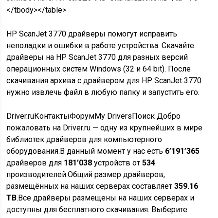
</tbody></table>
HP ScanJet 3770 драйверы помогут исправить
неполадки и ошибки в работе устройства. Скачайте
драйверы на HP ScanJet 3770 для разных версий
операционных систем Windows (32 и 64 bit). После
скачивания архива с драйвером для HP ScanJet 3770
нужно извлечь файл в любую папку и запустить его.
Driver.ruКонтактыФорумMy DriversПоиск Добро
пожаловать на Driver.ru — одну из крупнейших в мире
библиотек драйверов для компьютерного
оборудования.В данный момент у нас есть
6’191’365
драйверов для
181’038
устройств от
534
производителей.Общий размер драйверов,
размещённых на наших серверах составляет
359.16
TB
.Все драйверы размещены на наших серверах и
доступны для бесплатного скачивания.
Выберите