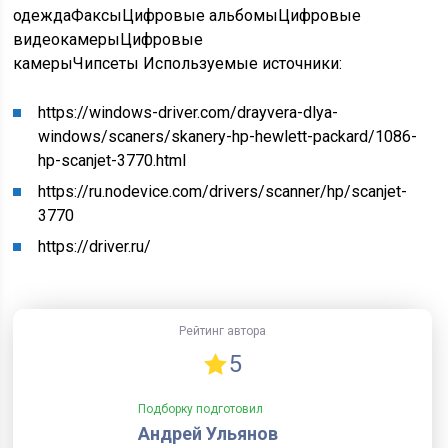
одежда
Факсы
Цифровые альбомы
Цифровые
видеокамеры
Цифровые
камеры
Чипсеты
Используемые источники:
https://windows-driver.com/drayvera-dlya-
windows/scaners/skanery-hp-hewlett-packard/1086-
hp-scanjet-3770.html
https://ru.nodevice.com/drivers/scanner/hp/scanjet-
3770
https://driver.ru/
Рейтинг автора
5
Подборку подготовил
Андрей Ульянов