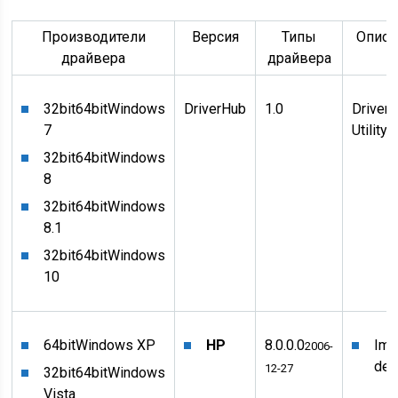
Производители
Версия
Типы
Описа
драйвера
драйвера
32bit
64bit
Windows
DriverHub
1.0
Driver
7
Utility
32bit
64bit
Windows
8
32bit
64bit
Windows
8.1
32bit
64bit
Windows
10
64bit
Windows XP
HP
8.0.0.0
Ima
2006-
dev
12-27
32bit
64bit
Windows
Vista