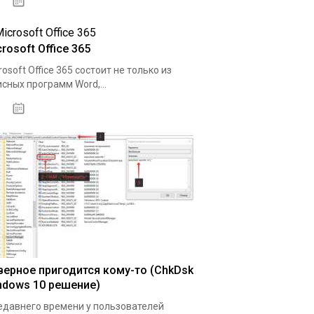
08.04.2020
rosoft Office 365
rosoft Office 365 состоит не только из
сных программ Word,...
11.04.2020
верное пригодится кому-то (ChkDsk
ndows 10 решение)
едавнего времени у пользователей