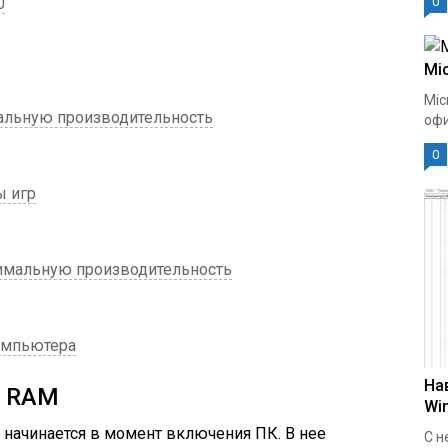
0
0
Mic
Mic
альную производительность
офи
0
ы игр
имальную производительность
омпьютера
На
ы RAM
Wi
начинается в момент включения ПК. В нее
С н