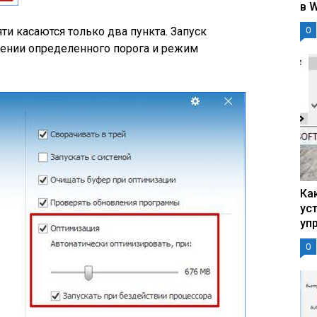
в 
и касаются только два пункта. Запуск
0
жении определенного порога и режим
Ка
ус
уп
0