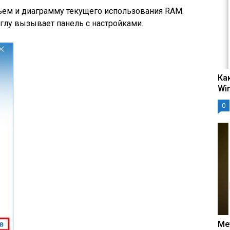
ъем и диаграмму текущего использования RAM.
глу вызывает панель с настройками.
Ка
Wi
0
Ме