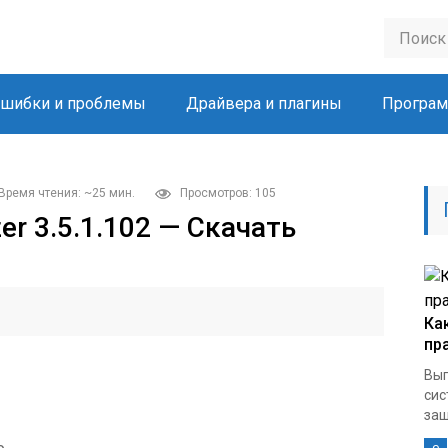
шибки и проблемы
Драйвера и плагины
Програм
Время чтения: ~25 мин.
Просмотров: 105
er 3.5.1.102 — Скачать
Ка
пр
Вып
сис
защ