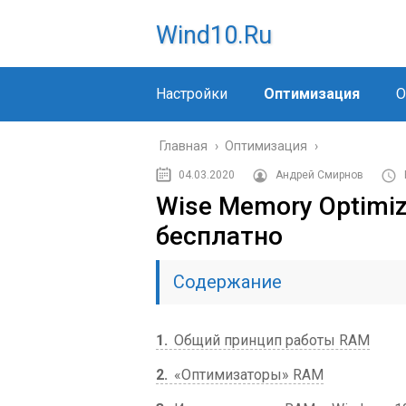
Wind10.ru
Настройки
Оптимизация
О
Главная
›
Оптимизация
›
04.03.2020
Андрей Смирнов
Wise Memory Optimiz
бесплатно
Содержание
1
Общий принцип работы RAM
2
«Оптимизаторы» RAM