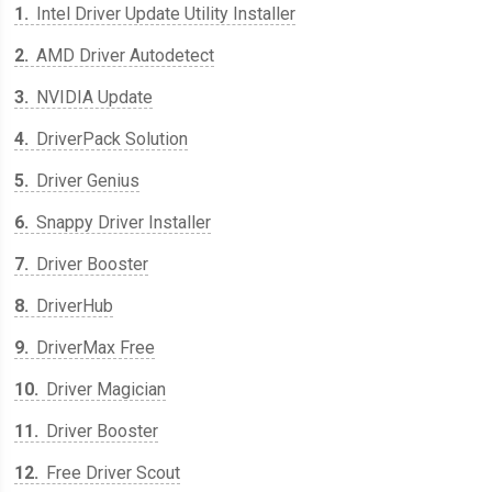
1
Intel Driver Update Utility Installer
2
AMD Driver Autodetect
3
NVIDIA Update
4
DriverPack Solution
5
Driver Genius
6
Snappy Driver Installer
7
Driver Booster
8
DriverHub
9
DriverMax Free
10
Driver Magician
11
Driver Booster
12
Free Driver Scout