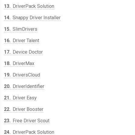
13
DriverPack Solution
14
Snappy Driver Installer
15
SlimDrivers
16
Driver Talent
17
Device Doctor
18
DriverMax
19
DriversCloud
20
DriverIdentifier
21
Driver Easy
22
Driver Booster
23
Free Driver Scout
24
DriverPack Solution