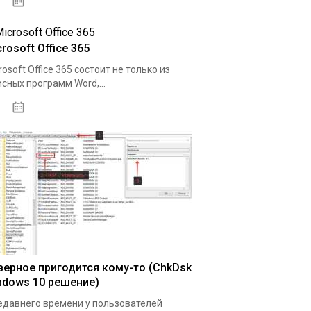
08.04.2020
rosoft Office 365
rosoft Office 365 состоит не только из
сных программ Word,...
11.04.2020
верное пригодится кому-то (ChkDsk
ndows 10 решение)
едавнего времени у пользователей