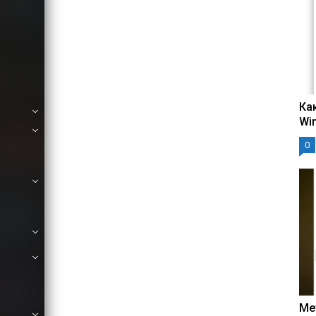
Ка
Wi
0
Ме