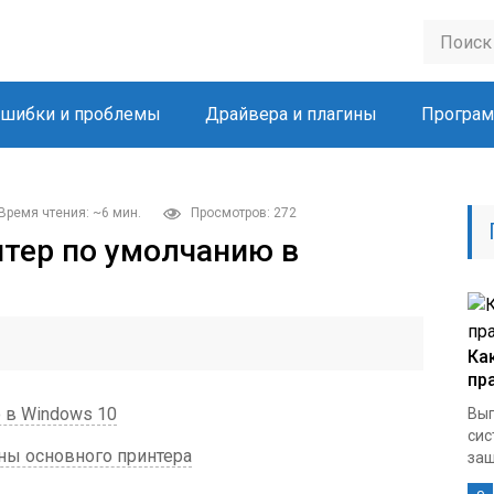
шибки и проблемы
Драйвера и плагины
Програм
Время чтения: ~6 мин.
Просмотров: 272
нтер по умолчанию в
Ка
пр
 в Windows 10
Вып
сис
ны основного принтера
защ