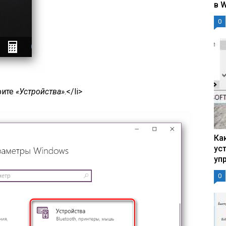
в 
0
рите
«Устройства»
.</li>
Ка
ус
уп
0