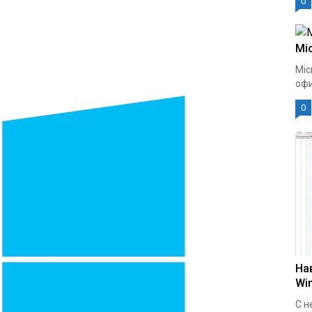
0
Mic
Mic
офи
0
На
Wi
С н