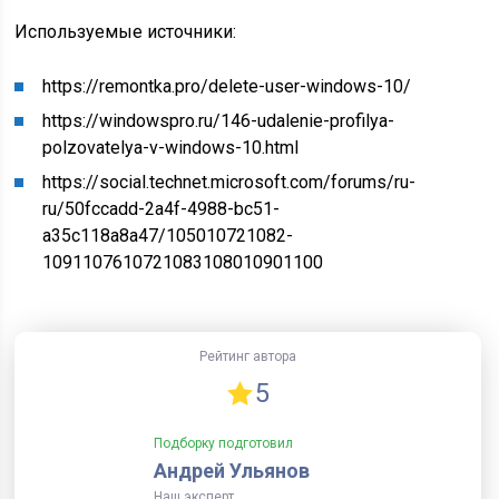
Используемые источники:
https://remontka.pro/delete-user-windows-10/
https://windowspro.ru/146-udalenie-profilya-
polzovatelya-v-windows-10.html
https://social.technet.microsoft.com/forums/ru-
ru/50fccadd-2a4f-4988-bc51-
a35c118a8a47/105010721082-
1091107610721083108010901100
Рейтинг автора
5
Подборку подготовил
Андрей Ульянов
Наш эксперт