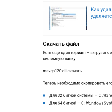
Как удал
удаляет
Скачать файл
Есть еще один вариант – загрузить 
системную папку.
msvcp120.dll скачать
Теперь необходимо скопировать ег
Для 32 битной системы —
С:Win
Для 64 битной —
C:WindowsSys