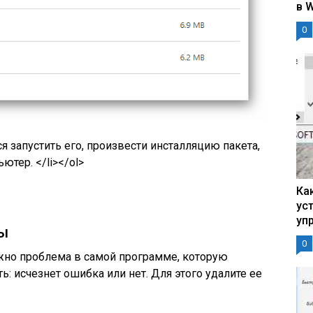
в 
0
ся запустить его, произвести инсталляцию пакета,
ютер. </li></ol>
Ка
ус
уп
ы
0
жно проблема в самой программе, которую
ь: исчезнет ошибка или нет. Для этого удалите ее