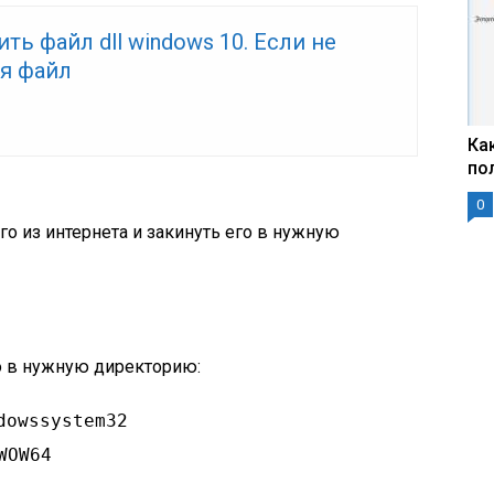
ить файл dll windows 10. Если не
ся файл
Ка
по
0
его из интернета и закинуть его в нужную
о в нужную директорию:
dowssystem32
WOW64