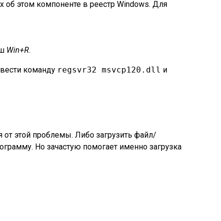
х об этом компоненте в реестр Windows. Для
иш
Win+R
.
ввести команду
regsvr32 msvcp120.dll
и
я от этой проблемы. Либо загрузить файл/
рограмму. Но зачастую помогает именно загрузка