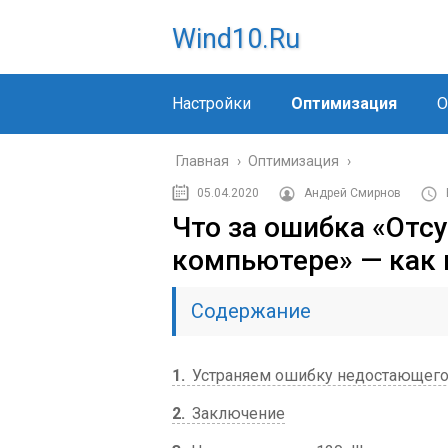
Wind10.ru
Настройки
Оптимизация
О
Главная
›
Оптимизация
›
05.04.2020
Андрей Смирнов
Что за ошибка «Отсу
компьютере» — как 
Содержание
1
Устраняем ошибку недостающего 
2
Заключение