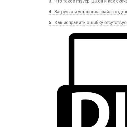
3
Что такое msvcp120.dll и как скача
4
Загрузка и установка файла отде
5
Как исправить ошибку отсутствует