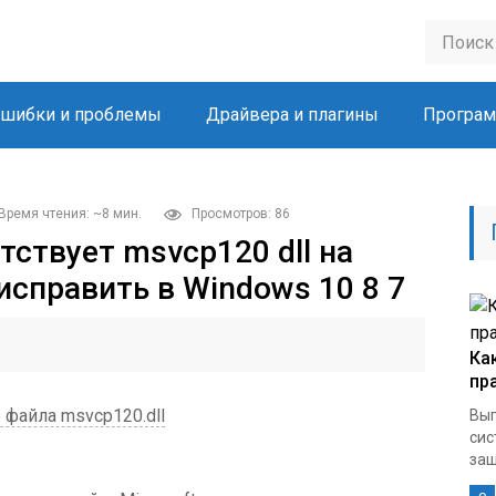
шибки и проблемы
Драйвера и плагины
Програм
Время чтения: ~8 мин.
Просмотров: 86
тствует msvcp120 dll на
исправить в Windows 10 8 7
Ка
пр
файла msvcp120.dll
Вып
сис
защ