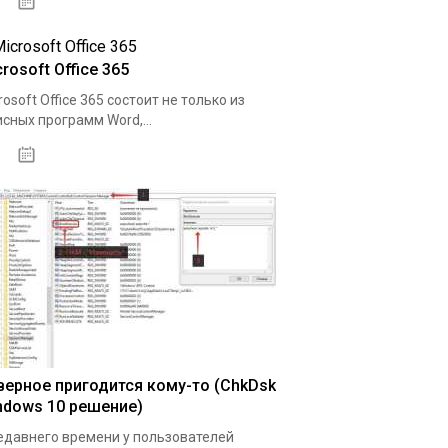
08.04.2020
rosoft Office 365
rosoft Office 365 состоит не только из
сных программ Word,...
11.04.2020
верное пригодится кому-то (ChkDsk
ndows 10 решение)
едавнего времени у пользователей