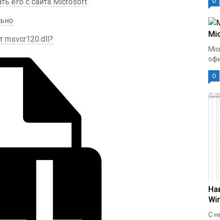
ть его с сайта Microsoft
0
льно
Mic
 msvcr120.dll?
Mic
офи
0
На
Wi
С н