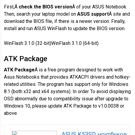
First,Â
check the BIOS version
Â of your ASUS Notebook.
Then, search your laptop model on
ASUS support
Â site and
download the BIOS file, if there is a newer version. Finally,
install and run ASUS WinFlash to update the BIOS version.
WinFlash 3.1.0 (32-bit)WinFlash 3.1.0 (64-bit)
ATK Package
ATK Package
Â is a free program designed to work with
Asus Notebooks that provides ATKACPI drivers and hotkey-
related utilities. The program has support only for Windows
8.1 (both x32 and x64 systems). In order To avoid displaying
OSD abnormally due to compatibility issue after upgrade to
Windows 10, please update ATK Package to v1.0.0038 or
above.
ASUS K53SD ноутбуков