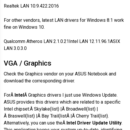
Realtek LAN 10.9.422.2016
For other vendors, latest LAN drivers for Windows 8.1 work
fine on Windows 10.
Qualcomm Atheros LAN 2.1.0.21Intel LAN 12.11.96.1ASIX
LAN 3.0.3.0
VGA / Graphics
Check the Graphics vendor on your ASUS Notebook and
download the corresponding driver.
ForÂ
Intel
Â Graphics drivers I just use Windows Update.
ASUS provides this drivers which are related to a specific
Intel chipset:Â Skylake(list) |Â Broadwell(list) |
Â Braswell(list) |Â Bay Trail(listÂ |Â Cherry Trail(list).
Alternatively, you can use theÂ
Intel Driver Update Utility
.
This application keeps your system up-to-date, identifying