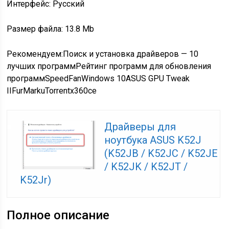
Интерфейс: Русский
Размер файла: 13.8 Mb
Рекомендуем:Поиск и установка драйверов — 10
лучших программРейтинг программ для обновления
программSpeedFanWindows 10ASUS GPU Tweak
IIFurMarkuTorrentx360ce
Драйверы для
ноутбука ASUS K52J
(K52JB / K52JC / K52JE
/ K52JK / K52JT /
K52Jr)
Полное описание