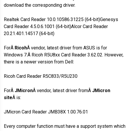
download the corresponding driver.
Realtek Card Reader 10.0.10586.31225 (64-bit)Genesys
Card Reader 4.5.0.6.1001 (64-bit)Alcor Card Reader
20.21.401.14517 (64-bit)
ForÂ
Ricoh
Â vendor, latest driver from ASUS is for
Windows 7:Â Ricoh R5U8xx Card Reader 3.62.02. However,
there is a newer version from Dell:
Ricoh Card Reader R5C833/R5U230
ForÂ
JMicron
Â vendor, latest driver fromÂ
JMicron
site
Â is:
JMicron Card Reader JMB38X 1.00.76.01
Every computer function must have a support system which