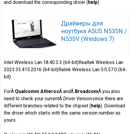
and download the corresponding driver (
help
).
Драйверы для
ноутбука ASUS N53SN /
N53SV (Windows 7)
Intel Wireless Lan 18.40.3.3 (64-bit)Realtek Wireless Lan
2023.33.415.2016 (64-bit)Ralink Wireless Lan 5.0.57.0 (64-
bit)
ForÂ
Qualcomm Atheros
Â andÂ
Broadcom
Â you also
need to check your currentÂ
Driver Version
since there are
different branches related to the chipset (
help
). Download
the driver which starts with the same version number as
yours.