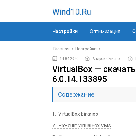
Wind10.ru
Настройки
Оптимизация
О
Главная
›
Настройки
›
14.04.2020
Андрей Смирнов
VirtualBox — скачать
6.0.14.133895
Содержание
1
VirtualBox binaries
2
Pre-built VirtualBox VMs