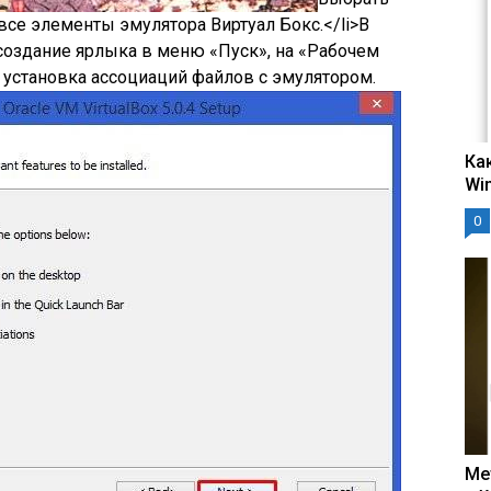
 все элементы эмулятора Виртуал Бокс.</li>В
создание ярлыка в меню «Пуск», на «Рабочем
; установка ассоциаций файлов с эмулятором.
Ка
Wi
0
Ме