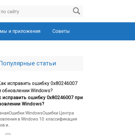
мы и приложения
Советы
Популярные статьи
к исправить ошибку 0x80246007 при
новлении Windows?
внаяОшибки WindowsОшибки Центра
овления в Windows 10: классификация
в и...