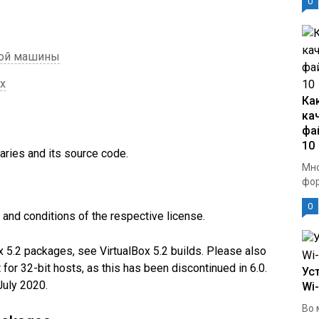
0
ной машины
ox
Ка
ка
фа
10
naries and its source code.
Мно
фор
0
and conditions of the respective license.
Box 5.2 packages, see VirtualBox 5.2 builds. Please also
 for 32-bit hosts, as this has been discontinued in 6.0.
Ус
July 2020.
Wi
Во 