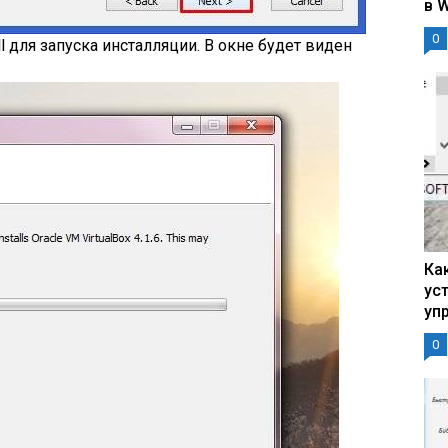
в 
0
all для запуска инсталляции. В окне будет виден
Ка
ус
уп
0