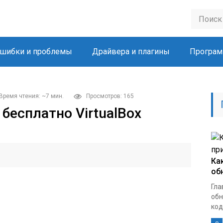
шибки и проблемы
Драйвера и плагины
Програм
Время чтения: ~7 мин.
Просмотров: 165
 бесплатно VirtualBox
Ка
об
Гла
обн
кодо