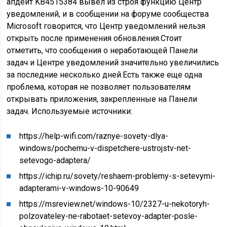
апдейт KB4515384 вывел из строя функцию Центр
уведомлений, и в сообщении на форуме сообщества
Microsoft говорится, что Центр уведомлений нельзя
открыть после применения обновления.Стоит
отметить, что сообщения о неработающей Панели
задач и Центре уведомлений значительно увеличились
за последние несколько дней.Есть также еще одна
проблема, которая не позволяет пользователям
открывать приложения, закрепленные на Панели
задач.
Используемые источники:
https://help-wifi.com/raznye-sovety-dlya-
windows/pochemu-v-dispetchere-ustrojstv-net-
setevogo-adaptera/
https://ichip.ru/sovety/reshaem-problemy-s-setevymi-
adapterami-v-windows-10-90649
https://msreview.net/windows-10/2327-u-nekotoryh-
polzovateley-ne-rabotaet-setevoy-adapter-posle-