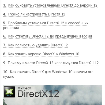
3
Как обновить установленный DirectX до версии 12
4
Нужно ли настраивать DirectX 12
5
Проблемы установки DirectX 12 и способы их
решения
6
Как откатить DirectX 12 до предыдущей версии
7
Как полностью удалить DirectX 12
8
Как узнать версию DirectX в Windows 10
9
Почему вместо DirectX 12 используется DirectX 11.2
10
Как скачать DirectX для Windows 10 и зачем это
нужно