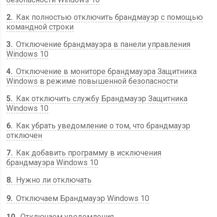
2
Как полностью отключить брандмауэр с помощью
командной строки
3
Отключение брандмауэра в панели управления
Windows 10
4
Отключение в мониторе брандмауэра Защитника
Windows в режиме повышенной безопасности
5
Как отключить службу Брандмауэр Защитника
Windows 10
6
Как убрать уведомление о том, что брандмауэр
отключен
7
Как добавить программу в исключения
брандмауэра Windows 10
8
Нужно ли отключать
9
Отключаем Брандмауэр Windows 10
10
Отключаем уведомления