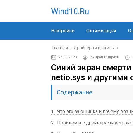
Wind10.ru
Настройки
Оптимизация
О
Главная
›
Драйвера и плагины
›
24.03.2020
Андрей Смирнов
Синий экран смерти
netio.sys и другими
Содержание
1
Что это за ошибка и почему возн
2
Проблемы с драйверами устройс