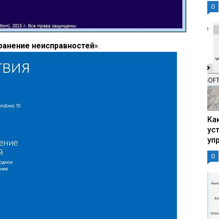
0
транение неисправностей
».
Ка
ус
уп
0