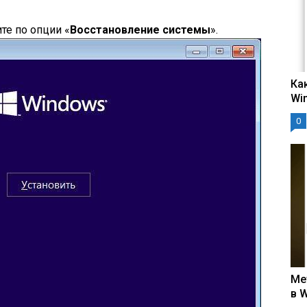
те по опции «
Восстановление системы
».
Ка
Wi
0
Ме
в 