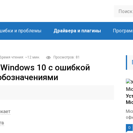
шибки и проблемы
Драйвера и плагины
Програм
Время чтения: ~12 мин.
Просмотров: 81
 Windows 10 c ошибкой
 обозначениями
Ус
Mic
икает
Mic
офи
тв
0