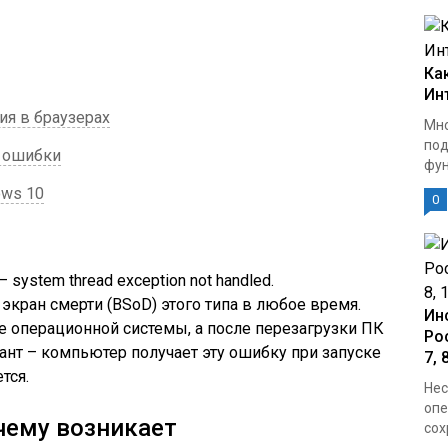
Ка
Ин
ия в браузерах
Мно
под
а ошибки
фун
ows 10
0
system thread exception not handled.
экран смерти (BSoD) этого типа в любое время.
Ин
те операционной системы, а после перезагрузки ПК
Ро
ант – компьютер получает эту ошибку при запуске
7, 
тся.
Нес
опе
очему возникает
сох