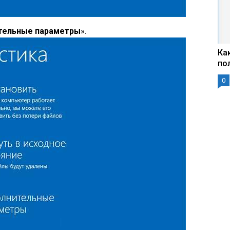
тельные параметры
».
Ка
по
0