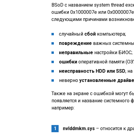
BSoD с названием system thread exc
ошибки 0x1000007e или 0x0000007e и
следующими причинами возникнове
случайный
сбой
компьютера;
повреждение
важных системны
неправильные
настройки БИОС;
ошибки
оперативной памяти (ОЗУ
неисправность
HDD или
SSD
, н
неверно
установленные драйв
Также на экране с ошибкой могут 
появляется и название системного 
например:
nvlddmkm.sys
– относится к др