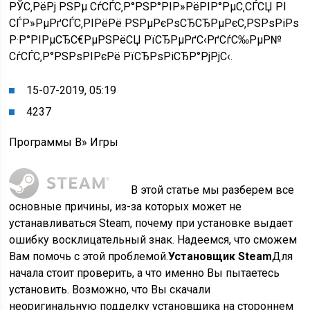
РЎС‚РёРј РЅРµ СѓСЃС‚Р°РЅР°РІР»РёРІР°РµС‚СЃСЏ РІ
СЃР»РµРґСЃС‚РІРёРё РЅРµРєРѕСЂСЂРµРєС‚РЅРѕРіРѕ
Р·Р°РІРµСЂС€РµРЅРёСЏ РїСЂРµРґС‹РґСѓС‰РµР№
СѓСЃС‚Р°РЅРѕРІРєРё РїСЂРѕРіСЂР°РјРјС‹.
15-07-2019, 05:19
4237
Программы В» Игры
В этой статье мы разберем все
основные причины, из-за которых может не
устанавливаться Steam, почему при установке выдает
ошибку восклицательный знак. Надеемся, что сможем
Вам помочь с этой проблемой.
Установщик Steam
Для
начала стоит проверить, а что именно Вы пытаетесь
установить. Возможно, что Вы скачали
неоригинальную подделку установщика на стороннем