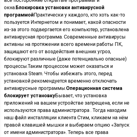
все посторонние открытые программы и
окна.
Блокировка установки антивирусной
программой
Практически у каждого, кто хоть как-то
пользуется Интернетом и понимает, какой опасности
из-за этого подвергается его компьютер, установлена
антивирусная программа. Современные антивирусы
активны на протяжении всего времени работы ПК,
защищают его от воздействия внешних угроз,
блокируют различные (даже потенциально опасные)
процессы.Таким процессом может оказаться и
установка Steam. Чтобы избежать этого, перед
установкой рекомендуется временно отключать
антивирусные программы.
Операционная система
блокирует установку
Бывает, что установка
приложений на вашем устройстве запрещена, если не
используются права администратора . Тогда находим
наш файл инсталляции клиента Стим, кликаем на нём
правой клавишей мышки и выбираем опцию «Запуск
от имени администратора». Теперь все права