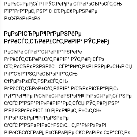
РџРѕС‡РµРјСѓ РІ РЎС‚РёРјРµ СЃРєРѕСЂРѕСЃС‚СЊ
РїР°РґР°РµС‚ РЅР° 0: СЂРµС€РµРЅРёРµ
РѕС€РёР±РєРё
РџРѕРІСЂРµР¶РґРµРЅРёРµ
РґРёСЃС‚СЂРёР±СѓС‚РёРІР° РЎС‚РёРј
РџСЂРё СЃРєР°С‡РёРІР°РЅРёРё
РґРёСЃС‚СЂРёР±СѓС‚РёРІР° РЎС‚РёРј СЃРѕ
СЃС‚РѕСЂРѕРЅРЅРёС… СЃР°Р№С‚РѕРІ РЅРµР»СЊР·СЏ
РіР°СЂР°РЅС‚РёСЂРѕРІР°С‚СЊ
С†РµР»РѕСЃС‚РЅРѕСЃС‚СЊ
РґРёСЃС‚СЂРёР±СѓС‚РёРІР° РїСЂРѕРіСЂР°РјРјС‹.
РўР°РєР¶Рµ РїСЂРёС‡РёРЅРѕР№ РїРѕС‡РµРјСѓ РЅРµ
СѓСЃС‚Р°РЅР°РІР»РёРІР°РµС‚СЃСЏ РЎС‚РёРј РЅР°
Р’РёРЅРґРѕРІСЃ 10 РјРѕР¶РµС‚ Р±С‹С‚СЊ
РїРѕРІСЂРµР¶РґРµРЅРёРµ
СѓСЃС‚Р°РЅРѕРІРѕС‡РЅС‹С… С„Р°Р№Р»РѕРІ
РІРёСЂСѓСЃРѕРј, РєСЂРѕРјРµ СЌС‚РѕРіРѕ С‡Р°СЃС‚Рѕ