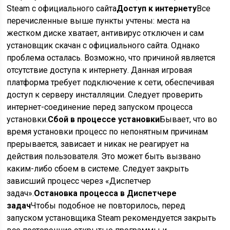
Steam с официального сайта
Доступ к интернету
Все
перечисленные выше пункты учтены: места на
жестком диске хватает, антивирус отключен и сам
установщик скачан с официального сайта. Однако
проблема осталась. Возможно, что причиной является
отсутствие доступа к интернету. Данная игровая
платформа требует подключение к сети, обеспечивая
доступ к серверу инсталляции. Следует проверить
интернет-соединение перед запуском процесса
установки.
Сбой в процессе установки
Бывает, что во
время установки процесс по непонятным причинам
прерывается, зависает и никак не реагирует на
действия пользователя. Это может быть вызвано
каким-либо сбоем в системе. Следует закрыть
зависший процесс через «Диспетчер
задач».
Остановка процесса в Диспетчере
задач
Чтобы подобное не повторилось, перед
запуском установщика Steam рекомендуется закрыть