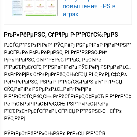
повышения FPS в
играх
РљР»РёРµРЅС‚ СѓР¶Рµ Р·Р°РїСѓС‰РµРЅ
РЈСЃС‚Р°РЅРѕРІРєР° РЎС‚РёРј РЅРµРІРѕР·РјРѕР¶РЅР°
РµСЃР»Рё РєР»РёРµРЅС‚ РІ РґР°РЅРЅС‹Р№
РјРѕРјРµРЅС‚ СЂР°Р±РѕС‚Р°РµС‚. РџСЂРё
РїРµСЂРµСѓСЃС‚Р°РЅРѕРІРєРµ РЎС‚РёРј РЅРµРѕР±С…
РѕРґРёРјРѕ СѓР±РµРґРёС‚СЊСЃСЏ РІ С‚РѕРј, С‡С‚Рѕ
РєР»РёРµРЅС‚ РЅРµ Р·Р°РїСѓС‰РµРЅ вЂ” РґР»СЏ
СЌС‚РѕРіРѕ РЅРµРѕР±С…РѕРґРёРјРѕ
Р·Р°РїСѓСЃС‚РёС‚СЊ РґРёСЃРїРµС‚С‡РµСЂ Р·Р°РґР°С‡
Рё РїСЂРѕРІРµСЂРёС‚СЊ РЅР°Р»РёС‡РёРµ
РїСЂРѕС†РµСЃСЃРѕРІ, СЃРІСЏР·Р°РЅРЅС‹С… СЃРѕ
РЎС‚РёРј.
РЎРїРµС†РёР°Р»СЊРЅРѕ РґР»СЏ Р’Р°СЃ:
В