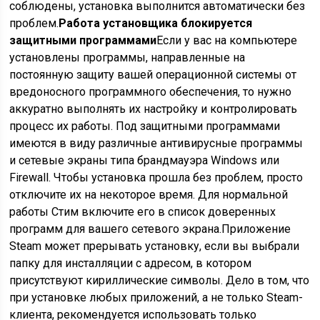
соблюдены, установка выполнится автоматически без
проблем.
Работа установщика блокируется
защитными программами
Если у вас на компьютере
установлены программы, направленные на
постоянную защиту вашей операционной системы от
вредоносного программного обеспечения, то нужно
аккуратно выполнять их настройку и контролировать
процесс их работы. Под защитными программами
имеются в виду различные антивирусные программы
и сетевые экраны типа брандмауэра Windows или
Firewall. Чтобы установка прошла без проблем, просто
отключите их на некоторое время. Для нормальной
работы Стим включите его в список доверенных
программ для вашего сетевого экрана.Приложение
Steam может прерывать установку, если вы выбрали
папку для инсталляции с адресом, в котором
присутствуют кириллические символы. Дело в том, что
при установке любых приложений, а не только Steam-
клиента, рекомендуется использовать только