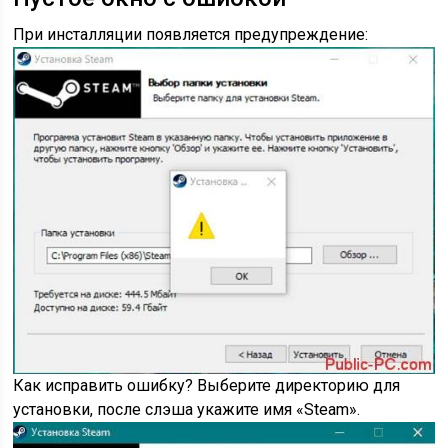
При инсталляции появляется предупреждение:
Как исправить ошибку? Выберите директорию для
установки, после слэша укажите имя «Steam».