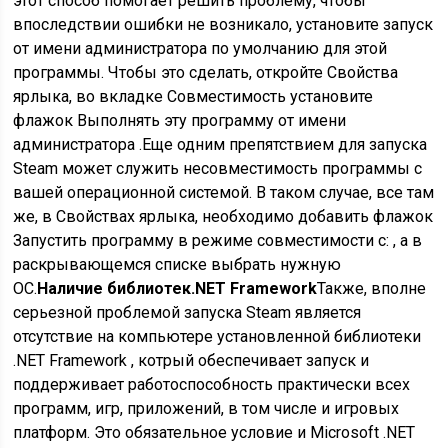
этот способ помогает решить проблему, чтобы
впоследствии ошибки не возникало, установите запуск
от имени администратора по умолчанию для этой
программы. Чтобы это сделать, откройте Свойства
ярлыка, во вкладке Совместимость установите
флажок Выполнять эту программу от имени
администратора .Еще одним препятствием для запуска
Steam может служить несовместимость программы с
вашей операционной системой. В таком случае, все там
же, в Свойствах ярлыка, необходимо добавить флажок
Запустить программу в режиме совместимости с: , а в
раскрывающемся списке выбрать нужную
ОС.
Наличие библиотек.NET Framework
Также, вполне
серьезной проблемой запуска Steam является
отсутствие на компьютере установленной библиотеки
.NET Framework , котрый обеспечивает запуск и
поддерживает работоспособность практически всех
программ, игр, приложений, в том числе и игровых
платформ. Это обязательное условие и Microsoft .NET