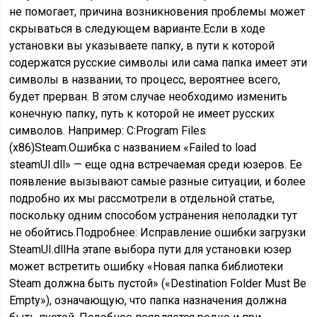
не помогает, причина возникновения проблемы может
скрываться в следующем варианте.Если в ходе
установки вы указываете папку, в пути к которой
содержатся русские символы или сама папка имеет эти
символы в названии, то процесс, вероятнее всего,
будет прерван. В этом случае необходимо изменить
конечную папку, путь к которой не имеет русских
символов. Например: C:Program Files
(x86)Steam.Ошибка с названием «Failed to load
steamUI.dll» — еще одна встречаемая среди юзеров. Ее
появление вызывают самые разные ситуации, и более
подробно их мы рассмотрели в отдельной статье,
поскольку одним способом устранения неполадки тут
не обойтись.Подробнее: Исправление ошибки загрузки
SteamUI.dllНа этапе выбора пути для установки юзер
может встретить ошибку «Новая папка библиотеки
Steam должна быть пустой» («Destination Folder Must Be
Empty»), означающую, что папка назначения должна