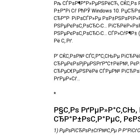
Рљ СЃРѕР¶Р°Р»РµРЅРёСЋ, СЌС‚Рѕ
Р±Р°Рі Сѓ РћРЎ Windows 10. РџСЂ
СЂР°Р· РїРѕСЃР»Рµ РѕР±РЅРѕРІР»Р
РЅРµРєРѕС‚РѕСЂС‹С… РїСЂРёР»Рѕ
РЅРµРєРѕС‚РѕСЂС‹С… СЃР»СѓР¶Р±
Рё С‚.Рґ.
Р’ СЌС‚РѕР№ СЃС‚Р°С‚СЊРµ РїСЂР
СЂРµРєРѕРјРµРЅРґР°С†РёР№, РєРѕ
СЂРµС€РµРЅРёРё СЃРµР№ РїСЂРѕР
РґРµР»Сѓ…
*
Р§С‚Рѕ РґРµР»Р°С‚СЊ,
СЂР°Р±РѕС‚Р°РµС‚ РєР
1) РџРѕРїСЂРѕР±СѓР№С‚Рµ Р·Р°РїСѓСЃ