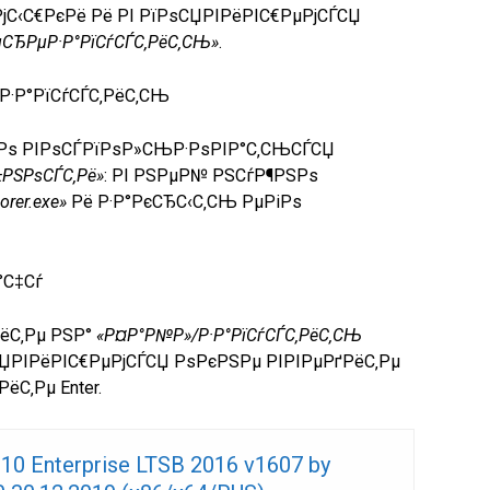
С‹С€РєРё Рё РІ РїРѕСЏРІРёРІС€РµРјСЃСЏ
µСЂРµР·Р°РїСѓСЃС‚РёС‚СЊ»
.
·Р°РїСѓСЃС‚РёС‚СЊ
ЅРѕ РІРѕСЃРїРѕР»СЊР·РѕРІР°С‚СЊСЃСЏ
РЅРѕСЃС‚Рё»
: РІ РЅРµР№ РЅСѓР¶РЅРѕ
orer.exe»
Рё Р·Р°РєСЂС‹С‚СЊ РµРіРѕ
°С‡Сѓ
ёС‚Рµ РЅР°
«Р¤Р°Р№Р»/Р·Р°РїСѓСЃС‚РёС‚СЊ
ѕСЏРІРёРІС€РµРјСЃСЏ РѕРєРЅРµ РІРІРµРґРёС‚Рµ
ёС‚Рµ Enter.
10 Enterprise LTSB 2016 v1607 by