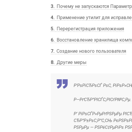
3
Почему не запускаются Параметр
4
Применение утилит для исправле
5
Перерегистрация приложения
6
Восстановление хранилища комп
7
Создание нового пользователя
8
Другие меры
Р’РѕРїСЂРѕСЃ РѕС‚ РїРѕР»С
Р—РґСЂР°РІСЃС‚РІСѓР№С‚Рµ.
Р’ РїРѕСЃР»РµРґРЅРµРµ РІС
СЂР°Р±РѕС‚Р°С‚СЊ РєРЅРѕРї
РЅРµРµ — РЅРёС‡РµРіРѕ РЅР