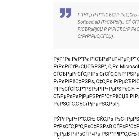
Р“РґРµ Р·Р°РіСЂСѓР·РёС‚СЊ S
SoftpediaВ
(
РїСЂРёРј.
: СЃ С
РІСЂРµРјСЏ Р·Р°РіСЂСѓР·Рё
СѓРґР°РµС‚СЃСЏ).
РўР°Рє РєР°Рє РїСЂРѕР±Р»РµРјР° 
РїРѕРїСѓР»СЏСЂРЅР°, С‚Рѕ Microsof
СЃСЂРµРґСЃС‚РІРѕ СѓСЃС‚СЂР°РЅР
Р›РѕРіРёС‡РЅРѕ, С‡С‚Рѕ РїРµСЂРІС
РІРѕСЃСЃС‚Р°РЅРѕРІР»РµРЅРёСЋ —
СЂРµРєРѕРјРµРЅРґР°С†РёСЏВ РІР
РёРЅСЃС‚СЂСѓРјРµРЅС‚РѕРј.
РЎРґРµР»Р°С‚СЊ СЌС‚Рѕ РѕС‡РµРЅ
РґРѕСЃС‚Р°С‚РѕС‡РЅРѕВ СЃРєР°С‡Р
РµРµ,В РїРѕСЃР»Рµ РЅР°Р¶Р°С‚СЊ 