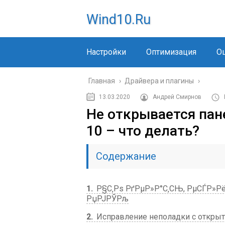
Wind10.ru
Настройки
Оптимизация
О
Главная
›
Драйвера и плагины
›
13.03.2020
Андрей Смирнов
Не открывается пан
10 – что делать?
Содержание
1
Р§С‚Рѕ РґРµР»Р°С‚СЊ, РµСЃР»Рё
РџРЈРЎРљ
2
Исправление неполадки с откры