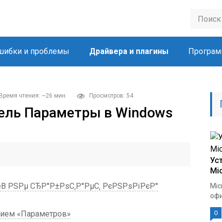
шибки и проблемы
Драйвера и плагины
Програм
Время чтения: ~26 мин.
Просмотров: 54
ель Параметры в Windows
Ус
Mic
В РЅРµ СЂР°Р±РѕС‚Р°РµС‚ РєРЅРѕРїРєР°
Mic
офи
тием «Параметров»
0