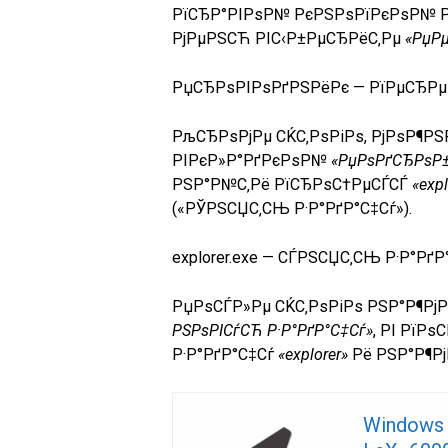
РїСЂР°РІРѕР№ РєРЅРѕРїРєРѕР№ Рј
РјРµРЅСЋ РІС‹Р±РµСЂРёС‚Рµ
«РџР
РџСЂРѕРІРѕРґРЅРёРє — РїРµСЂРµР
РљСЂРѕРјРµ СЌС‚РѕРіРѕ, РјРѕР¶Р
РІРєР»Р°РґРєРѕР№
«РџРѕРґСЂРѕР±
РЅР°Р№С‚Рё РїСЂРѕС†РµСЃСЃ
«expl
(«РЎРЅСЏС‚СЊ Р·Р°РґР°С‡Сѓ»).
explorer.exe — СЃРЅСЏС‚СЊ Р·Р°РґР
РџРѕСЃР»Рµ СЌС‚РѕРіРѕ РЅР°Р¶РјР
РЅРѕРІСѓСЋ Р·Р°РґР°С‡Сѓ»
, РІ РїР
Р·Р°РґР°С‡Сѓ
«explorer»
Рё РЅР°Р¶РјР
Windows 