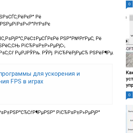
0
іРЅРѕСЃС‚РёРєР° Рё
РЅРµРїРѕР»Р°РґРѕРє
ІС‚РѕРјР°С‚РёС‡РµСЃРєРё РЅР°Р№РґРµС‚ Рё
РЅРёС‚СЊ РїСЂРѕР±Р»РµРјС‹,
С‚Сѓ РџРЈРЎРљ. РЎРј. РїСЂРёРјРµСЂ РЅРёР¶Рµ.
Ка
программы для ускорения и
ус
ия FPS в играх
уп
0
»Р° РѕР±РЅР°СЂСѓР¶РµРЅР° РїСЂРѕР±Р»РµРјР°