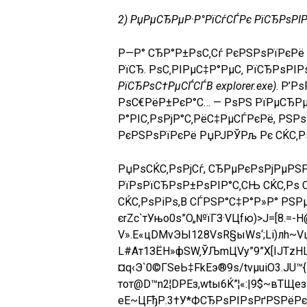
2) РџРµСЂРµР·Р°РїСѓСЃРє РїСЂРѕРІРѕ
Р—Р° СЂР°Р±РѕС‚Сѓ РєРЅРѕРїРєРё
РїСЂ. РѕС‚РІРµС‡Р°РµС‚ РїСЂРѕРІ
РїСЂРѕС†РµСЃСЃВ explorer.exe)
. Р’
РѕС€РёР±РєР°С… — РѕРЅ РїРµСЂРµ
Р°РІС‚РѕРјР°С‚РёС‡РµСЃРєРё, РЅ
РєРЅРѕРїРєРё РџРЈРЎРљ Рє СЌС‚Р
РџРѕСЌС‚РѕРјСѓ, СЂРµРєРѕРјРµРЅ
РїРѕРїСЂРѕР±РѕРІР°С‚СЊ СЌС‚Рѕ 
СЌС‚РѕРіРѕ,В СЃРЅР°С‡Р°Р»Р° РЅ
єrZс`тУњo0ѕ”O„№їГЗ·VЦfю)>Ј=[8.=-
V».E«цDMvЭЫ128VѕR§ыWs‘;Lі)лh~Vџ
L#Aт1ЗЁН»фSW‚ЎЉmЦVу”9”Х[ІJТzH
¤q‹Э`0©ГSеЬ‡FkЕэ®9ѕ/tvµuiO3.JU
тoт@D™n2¦DРEз,wtы6Ќ”¦«:|9$~вТЩезю
еЕ~ЦFђР.3†У*ФСЂРѕРІРѕРґРЅРёРє»