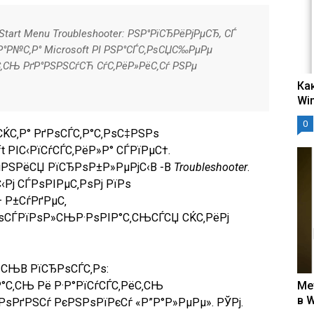
tart Menu Troubleshooter: РЅР°РїСЂРёРјРµСЂ, СЃ
ЃР°Р№С‚Р° Microsoft РІ РЅР°СЃС‚РѕСЏС‰РµРµ
С‚СЊ РґР°РЅРЅСѓСЋ СѓС‚РёР»РёС‚Сѓ РЅРµ
Ка
Wi
0
СЌС‚Р° РґРѕСЃС‚Р°С‚РѕС‡РЅРѕ
t РІС‹РїСѓСЃС‚РёР»Р° СЃРїРµС†.
µРЅРёСЏ РїСЂРѕР±Р»РµРјС‹В -В
Troubleshooter
.
‹Рј СЃРѕРІРµС‚РѕРј РїРѕ
 Р±СѓРґРµС‚
ѕСЃРїРѕР»СЊР·РѕРІР°С‚СЊСЃСЏ СЌС‚РёРј
СЊВ РїСЂРѕСЃС‚Рѕ:
°С‚СЊ Рё Р·Р°РїСѓСЃС‚РёС‚СЊ
Ме
в 
РѕРґРЅСѓ РєРЅРѕРїРєСѓ «Р”Р°Р»РµРµ». РЎРј.