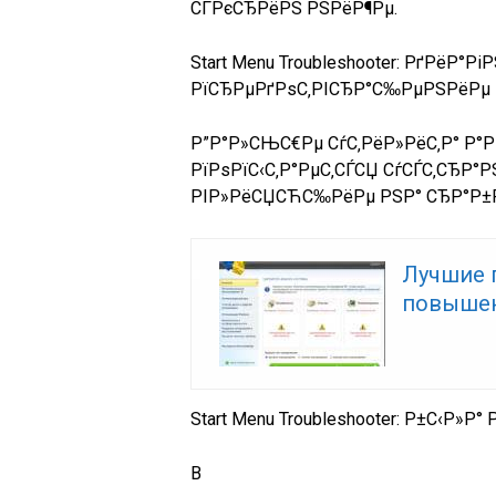
СЃРєСЂРёРЅ РЅРёР¶Рµ.
Start Menu Troubleshooter: РґРёР°Р
РїСЂРµРґРѕС‚РІСЂР°С‰РµРЅРёРµ 
Р”Р°Р»СЊС€Рµ СѓС‚РёР»РёС‚Р° Р°Р
РїРѕРїС‹С‚Р°РµС‚СЃСЏ СѓСЃС‚СЂР°
РІР»РёСЏСЋС‰РёРµ РЅР° СЂР°Р±Рѕ
Лучшие 
повышен
Start Menu Troubleshooter: Р±С‹Р
В