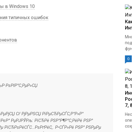
ы в Windows 10
ния типичных ошибок
Ка
Ин
Мно
онентов
под
фун
0
ЊР·РѕРІР°С‚РµР»СЏ
Ин
Ро
7, 
ЂРµРјСЏ Сѓ РјРµРЅСЏ РїРµСЂРµСЃС‚Р°Р»Р°
Нес
РєР° РџРЈРЎРљ: РїСЂРё РЅР°Р¶Р°С‚РёРё РЅР°
опе
сох
µ РїСЂРѕРёСЃС…РѕРґРёС‚. Р•СЃР»Рё РЅР° РЅРµРµ