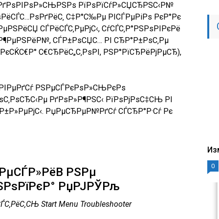
 РґРѕРІРѕР»СЊРЅРѕ РїРѕРїСѓР»СЏСЂРЅС‹Р№
РѕРёСЃС…РѕРґРёС‚ С‡Р°С‰Рµ РІСЃРµРіРѕ РєР°Рє
µРЅРёСЏ СЃРёСЃС‚РµРјС‹, СѓСЃС‚Р°РЅРѕРІРєРё
Р¶РµРЅРёР№, СЃР±РѕСЏС… РІ СЂР°Р±РѕС‚Рµ
(РєСЌС€Р° С€СЂРёС„С‚РѕРІ, РЅР°РїСЂРёРјРµСЂ)
,
ёРІРµРґСѓ РЅРµСЃРєРѕР»СЊРєРѕ
С‚РѕСЂС‹Рµ РґРѕР»Р¶РЅС‹ РїРѕРјРѕС‡СЊ РІ
±Р»РµРјС‹. РџРµСЂРµР№РґСѓ СЃСЂР°Р·Сѓ Рє
Из
0
 РµСЃР»РёВ РЅРµ
ЅРѕРїРєР° РџРЈРЎРљ
С‚РёС‚СЊ Start Menu Troubleshooter