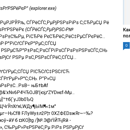
РґРЅРёРєР° (explorer.exe)
 РџРЈРЎРљ, СЃРёСЃС‚РµРјРЅРѕРіРѕ С‚СЂРµСЏ Рё
РѕРґРЅРёРє
(СЃРёСЃС‚РµРјРЅС‹Р№
Ка
по
РѕРѕР±С‰Рµ, РїСЂРё РєСЂРёС‚РёС‡РµСЃРєРёС…
Р·Р°РїСѓСЃРєР°РµС‚СЃСЏ
0
Рѕ РЅРµСЂР°Р±РѕС‚РѕСЃРїРѕСЃРѕР±РЅРѕСЃС‚СЊ
ѕРјСѓ РЅРµ РѕС‚РЅРѕСЃРёС‚СЃСЏ…
РґСѓРµС‚СЃСЏ РІСЂСѓС‡РЅСѓСЋ
СЃРґРµР»Р°С‚СЊ. Р”Р»СЏ
РµРѕР±С…РѕB– њБ†bАf
Н@&’xNv6P4ЧЂOJВ'(юј;ґZYDнєf›Mµ…
]™†б(`уЈ3b0ЪQ
ЩЧrЎпXґяLWДу¶јЫМ¶«‡м°
™{µг—ЊCf8 FЛyWу±л2Р¦т 0XZФЕDзжRr~–‰?
ў­¬йУ·б ¤КO]tg /]№.Э@ѓЇЙЋјRй ­
, С‰РµР»РєРЅРёС‚Рµ РїРѕ РЅРµРјСѓ