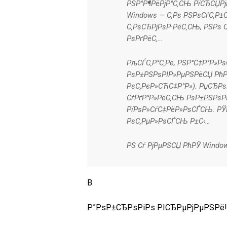
РЅР°Р¶РёРјР°С‚СЊ РїСЂСЏРј
Windows — С‚Рѕ РЅРѕСѓС‚Р±С
С‚РѕСЂРјРѕР·РёС‚СЊ, РЅРѕ 
РѕРґРёС‚…
РљСЃС‚Р°С‚Рё, РЅР°С‡Р°Р»Р
РѕР±РЅРѕРІР»РµРЅРёСЏ РћРЎ
РѕС‚РєР»СЋС‡Р°Р»). РџСЂРѕ
СѓРґР°Р»РёС‚СЊ РѕР±РЅРѕР
РїРѕР»СѓС‡РёР»РѕСЃСЊ. РЎ
РѕС‚РµР»РѕСЃСЊ Р±С‹…
PS Сѓ РјРµРЅСЏ РћРЎ Window
В
Р”РѕР±СЂРѕРіРѕ РІСЂРµРјРµРЅРё!