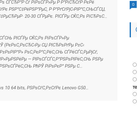
Рѕ СЃСЂР°Р·Сѓ РїРѕСЃР»Рµ Р·Р°РіСЂСѓР·РєРё
0
ѓРє РЅР°С‡РёРЅР°РµС‚ Р·Р°РґСѓРјС‹РІР°С‚СЊСЃСЏ,
С‡РµСЂРµР· 20-30 СЃРµРє. РІСЃРµ СЌС‚Рѕ РїСЂРѕС…
ѕСЃСЊ РІСЃРµ СЌС‚Рѕ РїРѕСЃР»Рµ
 (РєРѕС‚РѕСЂС‹Рµ СЏ РІСЂРѕРґРµ Р±С‹
Р±РѕРІР°Р» РѕС‚РєР°С‚РёС‚СЊ СЃРёСЃС‚РµРјСѓ,
ІР»РµРЅРёРµ — РІРѕСЃСЃС‚Р°РЅРѕРІРёС‚СЊ РЅРµ
РЅРѕСЃРёС‚СЊ РћРЎ РїРѕРєР° РЅРµ С…
т
s 10 64 bits, РЅРѕСѓС‚Р±СѓРє Lenovo G50…