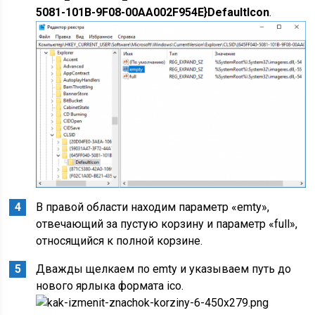
5081-101B-9F08-00AA002F954E}DefaultIcon
.
В правой области находим параметр «emty»,
отвечающий за пустую корзину и параметр «full»,
относящийся к полной корзине.
Дважды щелкаем по emty и указываем путь до
нового ярлыка формата ico.