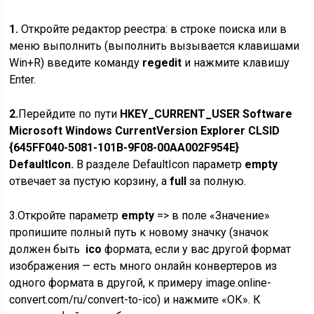
1.
Откройте редактор реестра: в строке поиска или в
меню выполнить (выполнить вызывается клавишами
Win+R) введите команду
regedit
и нажмите клавишу
Enter.
2.
Перейдите по пути
HKEY_CURRENT_USER Software
Microsoft Windows CurrentVersion Explorer CLSID
{645FF040-5081-101B-9F08-00AA002F954E}
DefaultIcon.
В разделе DefaultIcon параметр
empty
отвечает за пустую корзину, а
full
за полную.
3.Откройте параметр
empty
=> в поле «Значение»
пропишите полный путь к новому значку (значок
должен быть
ico
формата, если у вас другой формат
изображения — есть много онлайн конвертеров из
одного формата в другой, к примеру image.online-
convert.com/ru/convert-to-ico) и нажмите «ОК». К