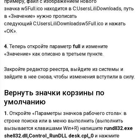
примеру, файл с изображением нового
значка w5Full.ico находится в C:UsersLiliDownloads, путь
в «Значение» нужно прописать
следующий C:UsersLiliDownloadsw5Full.ico и нажать
«ОК».
4.
Теперь откройте параметр
full
и измените
«Значение» как описано в третьем пункте.
Закройте редактор реестра, выйдите из системы и
зайдите в нее снова, чтобы изменения вступили в силу.
Вернуть значки корзины по
умолчанию
1.
Откройте «Параметры значков рабочего стола»: в
строке поиска или в меню выполнить (выполнить
вызывается клавишами Win+R) напишите
rundll32.exe
shell32.dll,Control_RunDLL desk.cpl,,0
и нажмите