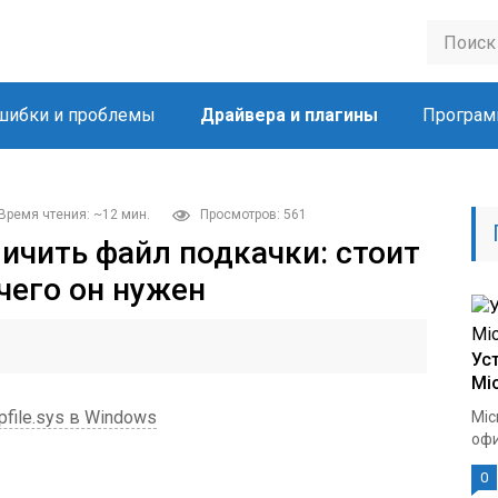
шибки и проблемы
Драйвера и плагины
Програм
Время чтения: ~12 мин.
Просмотров: 561
личить файл подкачки: стоит
 чего он нужен
Ус
Mic
file.sys в Windows
Mic
офи
0