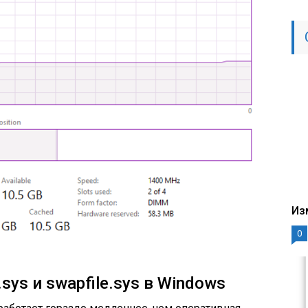
Из
0
sys и swapfile.sys в Windows