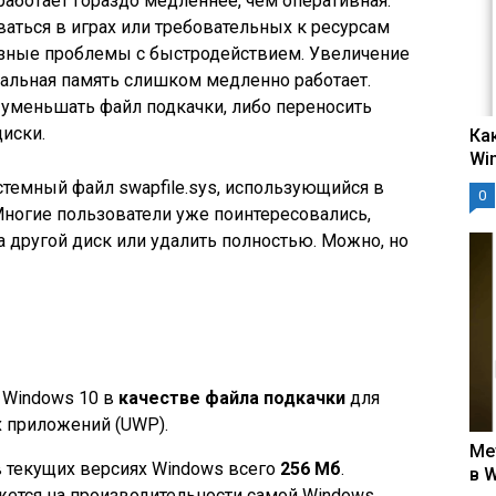
работает гораздо медленнее, чем оперативная.
ваться в играх или требовательных к ресурсам
зные проблемы с быстродействием. Увеличение
уальная память слишком медленно работает.
 уменьшать файл подкачки, либо переносить
диски.
Ка
Wi
стемный файл swapfile.sys, использующийся в
0
 Многие пользователи уже поинтересовались,
 другой диск или удалить полностью. Можно, но
я Windows 10 в
качестве файла подкачки
для
 приложений (UWP).
Ме
 текущих версиях Windows всего
256 Мб
.
в 
жется на производительности самой Windows,