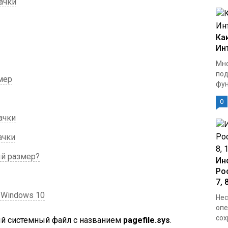
ачки
Ка
Ин
Мно
под
мер
фун
0
ачки
ачки
ый размер?
Ин
Ро
7, 
 Windows 10
Нес
опе
сох
й системный файл c названием
pagefile.sys
.