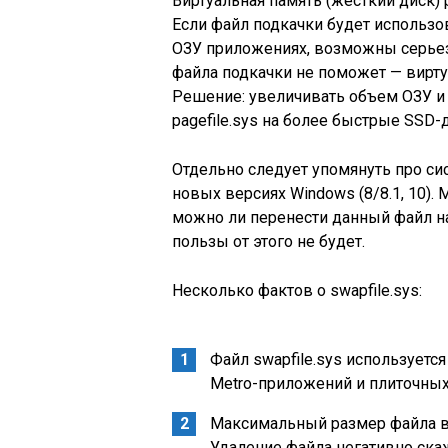
Виртуальная память (жесткий диск) 
Если файл подкачки будет использо
ОЗУ приложениях, возможны серье
файла подкачки не поможет — вирт
Решение: увеличивать объем ОЗУ и
pagefile.sys на более быстрые SSD-
Отдельно следует упомянуть про си
новых версиях Windows (8/8.1, 10).
можно ли перенести данный файл на
пользы от этого не будет.
Несколько фактов о swapfile.sys:
Файл swapfile.sys используетс
Metro-приложений и плиточных
Максимальный размер файла в
Удаление файла негативно ска