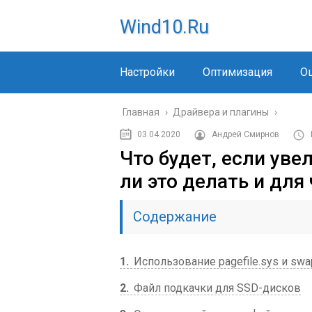
Wind10.ru
Настройки
Оптимизация
О
Главная
›
Драйвера и плагины
›
03.04.2020
Андрей Смирнов
Что будет, если уве
ли это делать и для
Содержание
1
Использование pagefile.sys и swap
2
Файл подкачки для SSD-дисков