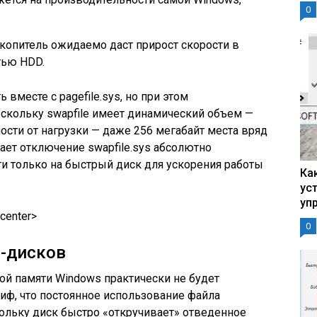
0
акопитель ожидаемо даст прирост скорости в
тью HDD.
 вместе с pagefile.sys, но при этом
оскольку swapfile имеет динамический объем —
ости от нагрузки — даже 256 мегабайт места вряд
лает отключение swapfile.sys абсолютно
и только на быстрый диск для ускорения работы
Ка
ус
уп
center>
0
D-дисков
ой памяти Windows практически не будет
миф, что постоянное использование файла
кольку диск быстро «откручивает» отведенное