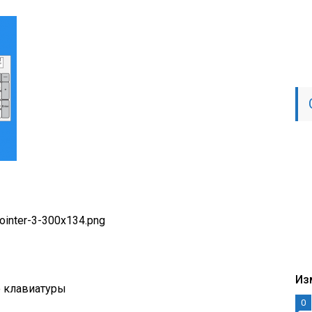
Из
 клавиатуры
0