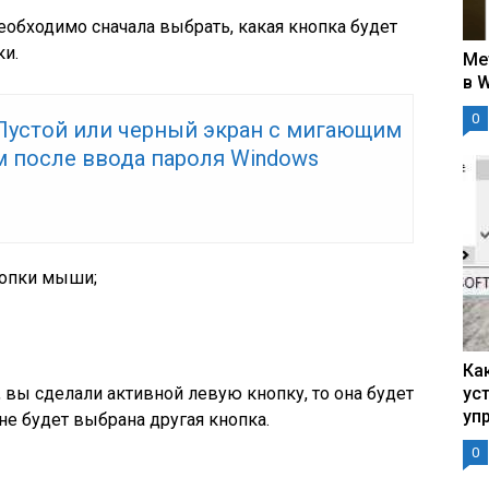
еобходимо сначала выбрать, какая кнопка будет
ки.
Ме
в 
0
 Пустой или черный экран с мигающим
м после ввода пароля Windows
нопки мыши;
Ка
, вы сделали активной левую кнопку, то она будет
ус
уп
 не будет выбрана другая кнопка.
0