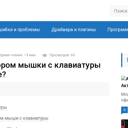
шибки и проблемы
Драйвера и плагины
Програм
Время чтения: ~9 мин.
Просмотров: 69
ором мышки с клавиатуры
е?
Ак
Mic
офи
уры
0
ем мыши с клавиатуры