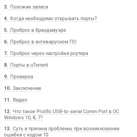
3
Похожие записи
4
Когда необходимо открывать порты?
5
Проброс в брандмауэре
6
Проброс в антивирусном ПО
7
Проброс через настройки роутера
8
Порты в uTorrent
9
Проверка
10
Заключение
11
Видео
12
Что такое Prolific USB-to-serial Comm Port в ОС
Windows 10, 8, 7?
13
Суть и причина проблемы при возникновении
ошибки с кодом 10