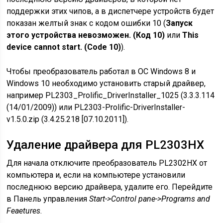
поддержки этих чипов, а в диспетчере устройств будет
показан желтый знак с кодом ошибки 10 (
Запуск
этого устройства невозможен. (Код 10)
или
This
device cannot start. (Code 10)
).
Чтобы преобразователь работал в ОС Windows 8 и
Windows 10 необходимо установить старый драйвер,
например PL2303_Prolific_DriverInstaller_1025 (3.3.3.114
(14/01/2009)) или PL2303-Prolific-DriverInstaller-
v1.5.0.zip (3.4.25.218 [07.10.2011]).
Удаление драйвера для PL2303HX
Для начала отключите преобразователь PL2302HX от
компьютера и, если на компьютере установили
последнюю версию драйвера, удалите его. Перейдите
в Панель управления
Start->Control pane->Programs and
Feaetures
.