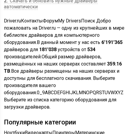
2
Скачать и обновить нужные драйверы
автоматически
Driver.ruКонтактыФорумMy DriversПоиск Добро
пожаловать на Driver.ru — одну из крупнейших в мире
библиотек драйверов для компьютерного
оборудования.В данный момент у нас есть
6’191’365
драйверов для
181’038
устройств от
534
производителей.Общий размер драйверов,
размещённых на наших серверах составляет
359.16
TB
.Все драйверы размещены на наших серверах и
доступны для бесплатного скачивания.
Выберите
производителя вашего
оборудования.
0_9ABCDEFGHIJKLMNOPQRSTUVWXYZ
Выберите из списка категорию оборудования для
загрузки драйверов.
Популярные категории
Ноутбуки
Видеокарты
Принтеры
Материнские