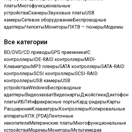
платы
Многофункциональные
устройства
Сканеры
Звуковые платы
USB
камеры
Сетевое оборудование
Беспроводные
адаптеры
Чипсеты
Мониторы
ПК
ТВ — тюнеры
Модемы
Все категории
BD/DVD/CD приводы
GPS приемники
IC
контроллеры
IDE-RAID контроллеры
MIDI-
Клавиатуры
MP3 плееры
SATA контроллеры
SATA-RAID
контроллеры
SCSI контроллеры
SCSI-RAID
контроллеры
USB камеры
USB
устройства
Windows
Беспроводные
адаптеры
Видеозахват
Видеокарты
Джойстики
Диктофон
платы
ИБП
Инфракрасные порты
Кард-ридеры
Карты
Расширения
Клавиатуры
Контроллеры
Копировальные
аппараты
КПК (PDA)
Ленточные
накопители
Материнские платы
Многофункциональные
устройства
Модемы
Мониторы
Мультимедиа