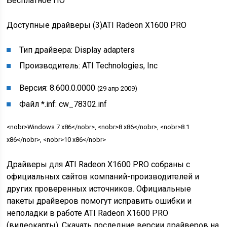
Бесплатное ПО
Доступные драйверы (3)
ATI Radeon X1600 PRO
Тип драйвера:
Display adapters
Производитель:
ATI Technologies, Inc
Версия:
8.600.0.0000
(29 апр 2009)
Файл *.inf:
cw_78302.inf
<nobr>Windows 7 x86</nobr>, <nobr>8 x86</nobr>, <nobr>8.1
x86</nobr>, <nobr>10 x86</nobr>
Драйверы для ATI Radeon X1600 PRO собраны с
официальных сайтов компаний-производителей и
других проверенных источников. Официальные
пакеты драйверов помогут исправить ошибки и
неполадки в работе ATI Radeon X1600 PRO
(видеокарты). Скачать последние версии драйверов на