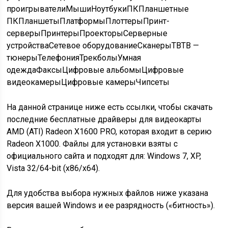
проигрыватели
Мыши
Ноутбуки
ПК
Планшетные
ПК
Планшеты
Платформы
Плоттеры
Принт-
серверы
Принтеры
Проекторы
Серверные
устройства
Сетевое оборудование
Сканеры
ТВ
ТВ —
тюнеры
Телефония
Трекболы
Умная
одежда
Факсы
Цифровые альбомы
Цифровые
видеокамеры
Цифровые камеры
Чипсеты
На данной странице ниже есть ссылки, чтобы скачать
последние бесплатные
драйверы для видеокарты
AMD
(ATI) Radeon X1600 PRO, которая входит в серию
Radeon X1000. Файлы для установки взяты с
официального сайта и подходят для:
Windows 7, XP,
Vista
32/64-bit (x86/x64).
Для удобства выбора нужных файлов ниже указана
версия вашей Windows и ее разрядность («битность»).