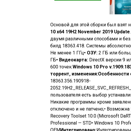
Основой для этой сборки был взят
10 x64 19H2 November 2019 Update
двумя различными способами и без.
билд 18363.418. Системы абсолютно
Не менее 1 ГГц
• ОЗУ:
2 ГБ или боль
ГБ
• Видеокарта:
DirectX версии 9 
600 точек.
Windows 10 Pro v.1909.18
торрент, изменения:
Особенности 
18363.356.190918-
2052.19H2_RELEASE_SVC_REFRESH_
пользователя есть выбор устанавлив
Никакие программы кроме заявленны
отключено и не патчено;• Возможна у
Recovery Toolset 10.0 (Microsoft DaRT
Professional — STD• Windows 10 Prof
OEM
Интегрировано:
Интегрированы