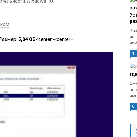
ительности Windows 10
Ус
ра
ском
Раз
инф
Размер:
5,04 GB
<center><center>
изм
1
гд
Сме
вос
име
0