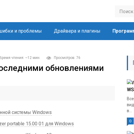
шибки и проблемы
Драйвера и плагины
Програм
Время чтения: ~12 мин.
Просмотров: 76
последними обновлениями
WS
Все
вид
в...
нной системы Windows
0
r portable 15.00 01 для Windows