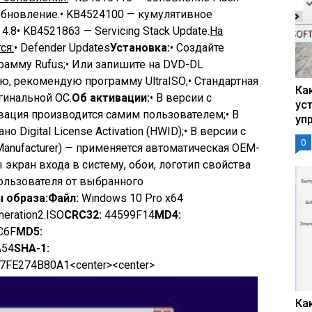
обновление.• KB4524100 — кумулятивное
4.8• KB4521863 — Servicing Stack Update.
На
ся:
• Defender Updates
Установка:
• Создайте
амму Rufus;• Или запишите на DVD-DL
ю, рекомендую программу UltraISO;• Стандартная
Ка
гинальной ОС.
Об активации:
• В версии с
ус
вация производится самим пользователем;• В
уп
 Digital License Activation (HWID);• В версии с
0
Manufacturer) — применяется автоматическая OEM-
 экран входа в систему, обои, логотип свойства
пользователя от выбранного
 образа:
Файл:
Windows 10 Pro x64
eration2.ISO
CRC32:
44599F14
MD4:
C6F
MD5:
A54
SHA-1:
E274B80A1<center><center>
Ка