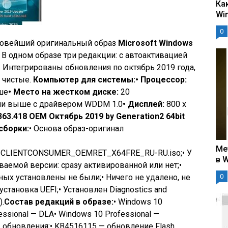
Ка
Wi
0
 новейший оригинальный образ
Microsoft Windows
. В одном образе три редакции: с автоактивацией
 Интегрированы обновления по октябрь 2019 года,
 чистые.
Компьютер для системы:
• Процессор:
ше
• Место на жестком диске:
20
или выше с драйвером WDDM 1.0
• Дисплей:
800 x
363.418 OEM Октябрь 2019 by Generation2 64bit
сборки:
• Основа образ-оригинал
Ме
CLIENTCONSUMER_OEMRET_X64FRE_RU-RU.iso;• У
в 
аемой версии: сразу активированной или нет;•
х установлены не были;• Ничего не удалено, не
0
становка UEFI;• Установлен Diagnostics and
).
Состав редакций в образе:
• Windows 10
essional — DLA• Windows 10 Professional —
 обновления:
• KB4516115 — обновление Flash