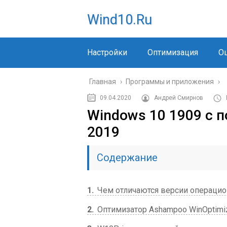
Wind10.ru
Настройки
Оптимизация
О
Главная
›
Программы и приложения
›
09.04.2020
Андрей Смирнов
Windows 10 1909 с 
2019
Содержание
1
Чем отличаются версии операцио
2
Оптимизатор Ashampoo WinOptimize