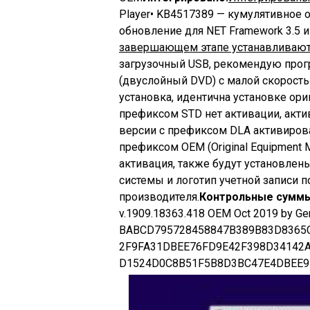
Player• KB4517389 — кумулятивное 
обновление для NET Framework 3.5 и 
завершающем этапе устанавливают
загрузочный USB, рекомендую прогр
(двуслойный DVD) с малой скорость
установка, идентична установке ори
префиксом STD нет активации, акти
версии с префиксом DLA активировано
префиксом OEM (Original Equipment 
активация, также будут установлены
системы и логотип учетной записи 
производителя.
Контрольные суммы
v.1909.18363.418 OEM Oct 2019 by Gen
BABCD795728458847B389B83D8365
2F9FA31DBEE76FD9E42F398D34142
D1524D0C8B51F5B8D3BC47E4DBEE97F