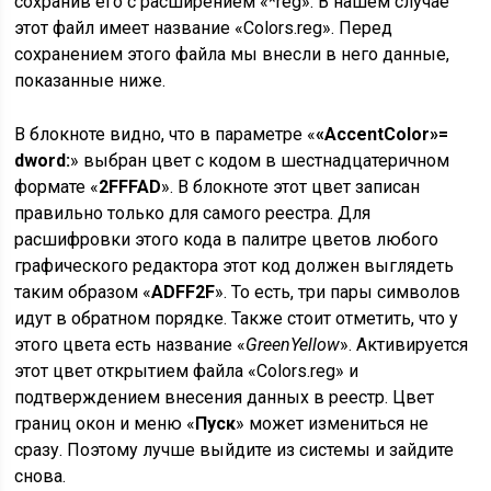
сохранив его с расширением «*reg». В нашем случае
этот файл имеет название «Colors.reg». Перед
сохранением этого файла мы внесли в него данные,
показанные ниже.
В блокноте видно, что в параметре «
«AccentColor»=
dword:
» выбран цвет с кодом в шестнадцатеричном
формате «
2FFFAD
». В блокноте этот цвет записан
правильно только для самого реестра. Для
расшифровки этого кода в палитре цветов любого
графического редактора этот код должен выглядеть
таким образом «
ADFF2F
». То есть, три пары символов
идут в обратном порядке. Также стоит отметить, что у
этого цвета есть название «
GreenYellow
». Активируется
этот цвет открытием файла «Colors.reg» и
подтверждением внесения данных в реестр. Цвет
границ окон и меню «
Пуск
» может измениться не
сразу. Поэтому лучше выйдите из системы и зайдите
снова.