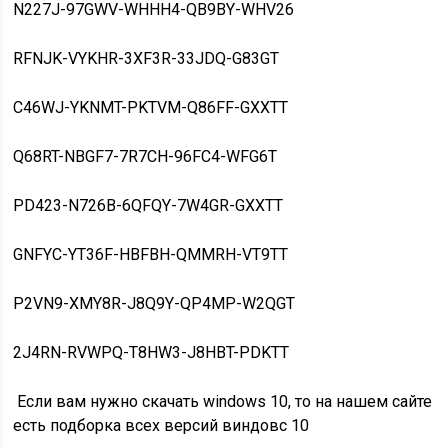
N227J-97GWV-WHHH4-QB9BY-WHV26
RFNJK-VYKHR-3XF3R-33JDQ-G83GT
C46WJ-YKNMT-PKTVM-Q86FF-GXXTT
Q68RT-NBGF7-7R7CH-96FC4-WFG6T
PD423-N726B-6QFQY-7W4GR-GXXTT
GNFYC-YT36F-HBFBH-QMMRH-VT9TT
P2VN9-XMY8R-J8Q9Y-QP4MP-W2QGT
2J4RN-RVWPQ-T8HW3-J8HBT-PDKTT
Если вам нужно скачать windows 10, то на нашем сайте
есть подборка всех версий виндовс 10