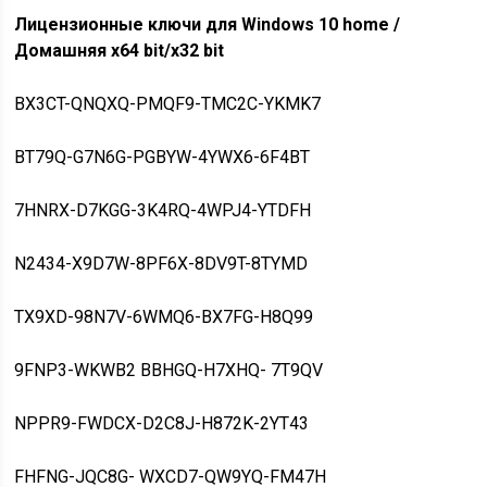
Лицензионные ключи для Windows 10 home /
Домашняя x64 bit/x32 bit
BX3CT-QNQXQ-PMQF9-TMC2C-YKMK7
BT79Q-G7N6G-PGBYW-4YWX6-6F4BT
7HNRX-D7KGG-3K4RQ-4WPJ4-YTDFH
N2434-X9D7W-8PF6X-8DV9T-8TYMD
TX9XD-98N7V-6WMQ6-BX7FG-H8Q99
9FNP3-WKWB2 BBHGQ-H7XHQ- 7T9QV
NPPR9-FWDCX-D2C8J-H872K-2YT43
FHFNG-JQC8G- WXCD7-QW9YQ-FM47H