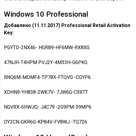
Windows 10 Professional
Добавлено (11.11.2017) Professional Retail Activation
Key:
PGYTD-2NX46- HGRB9-HF6MW-RX8XG
47NJH-T4HPM PVJ2Y-4M33H-G6PKG
RNQ6M-MDMF4-TP78X-FTQVG -CGYP6
XDHN9-YH838-2WK7V- 7JW6G-C9XTT
NGVRX-6HWJQ- J4C79 -2G9PM-39MP6
DY2CN-GKR6G-KP84V-FV8WJ -TQ726