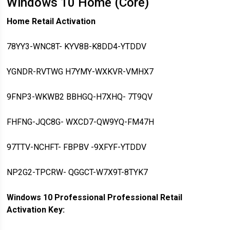
Windows 10 Home (Core)
Home Retail Activation
78YY3-WNC8T- KYV8B-K8DD4-YTDDV
YGNDR-RVTWG H7YMY-WXKVR-VMHX7
9FNP3-WKWB2 BBHGQ-H7XHQ- 7T9QV
FHFNG-JQC8G- WXCD7-QW9YQ-FM47H
97TTV-NCHFT- FBPBV -9XFYF-YTDDV
NP2G2-TPCRW- QGGCT-W7X9T-8TYK7
Windows 10 Professional Professional Retail
Activation Key: