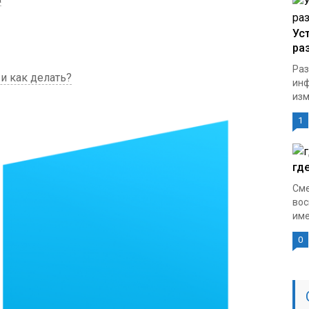
Ус
ра
Раз
и как делать?
инф
изм
1
гд
Сме
вос
име
0