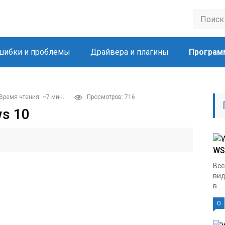
шибки и проблемы
Драйвера и плагины
Програм
Время чтения: ~7 мин.
Просмотров: 716
s 10
WS
Все
вид
в...
0