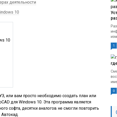
рах деятельности
indows 10
Ус
ра
Раз
инф
изм
ws 10
1
гд
Сме
вос
име
0
З, или вам просто необходимо создать план или
oCAD для Windows 10. Эта программа является
ого софта, десятки аналогов не смогли повторить
 Автокад.