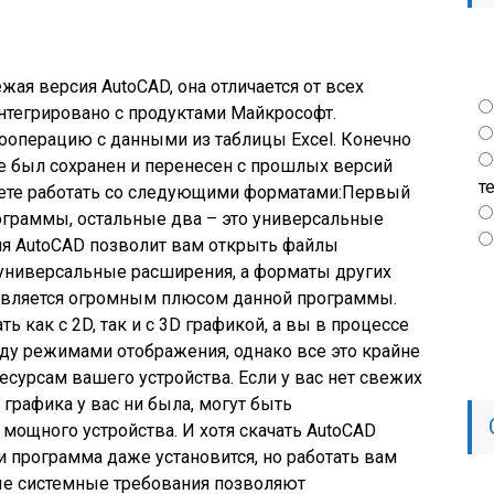
жая версия AutoCAD, она отличается от всех
интегрировано с продуктами Майкрософт.
ооперацию с данными из таблицы Excel. Конечно
е был сохранен и перенесен с прошлых версий
т
ете работать со следующими форматами:Первый
ограммы, остальные два – это универсальные
ия AutoCAD позволит вам открыть файлы
е универсальные расширения, а форматы других
 является огромным плюсом данной программы.
ь как с 2D, так и с 3D графикой, а вы в процессе
у режимами отображения, однако все это крайне
сурсам вашего устройства. Если у вас нет свежих
 графика у вас ни была, могут быть
 мощного устройства. И хотя скачать AutoCAD
и программа даже установится, но работать вам
ые системные требования позволяют