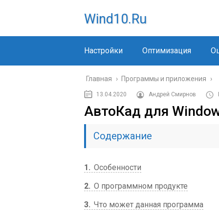
Wind10.ru
Настройки
Оптимизация
О
Главная
›
Программы и приложения
›
13.04.2020
Андрей Смирнов
АвтоКад для Window
Содержание
1
Особенности
2
О программном продукте
3
Что может данная программа