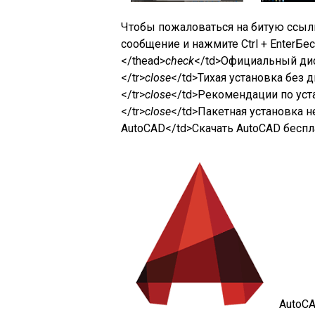
Чтобы пожаловаться на битую ссыл
сообщение и нажмите Ctrl + Enter
Бес
</thead>
check
</td>Официальный дис
</tr>
close
</td>Тихая установка без 
</tr>
close
</td>Рекомендации по ус
</tr>
close
</td>Пакетная установка 
AutoCAD</td>Скачать AutoCAD беспла
AutoC