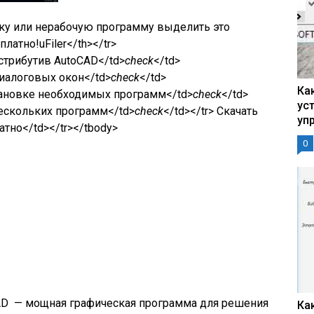
ку или нерабочую программу выделить это
платно!
uFiler</th></tr>
трибутив AutoCAD</td>
check
</td>
диалоговых окон</td>
check
</td>
Ка
тановке необходимых программ</td>
check
</td>
ус
нескольких программ</td>
check
</td></tr> Скачать
уп
тно</td></tr></tbody>
0
AD — мощная графическая программа для решения
Ка