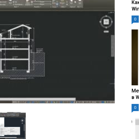
Ка
Wi
0
Ме
в 
0